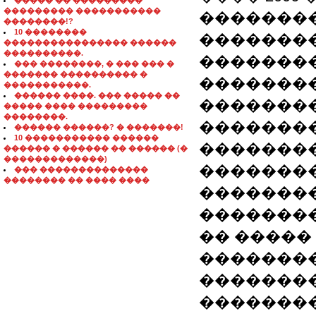
����� �� ���������
��������� �����������
��������
��������!?
10 ��������
�������� 2
���������������� ������
����������.
�������
��� ��������, � ��� ��� �
������� ���������� �
�������
�����������.
������ ����. ��� ����� ��
��������
����� ���� ���������
��������.
��������
������ ������? � �������!
10 ����������� ������
��������
������ � ������ �� ������ (�
�������������)
��������
��� ��������������
�������� �� ���� ����
��������
��������
�� �����
��������
��������
�������