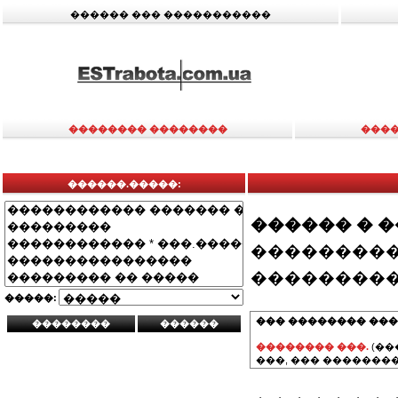
������ ��� �����������
�������� ��������
����
������.�����:
������ � 
���������
���������
�����:
��� �������� ���
�������� ���.
(��
���, ��� ��������