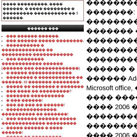
�������
���� ���������, ����
������, � ���� �������� �
�������:
��������� ���������� �� 3
������.
��������
������ ���
������� 
���������������
��� ������ ������.
��������
��� ������ ����� ��������.
���������� �
��������
������������� ��
��������� ������������
��������
��� ��������
������������ ������
������ �
(������ ��� �������������)
� ����� �������������
������ Adobe 
�������� � ����������� ��
������. 10 ������� ��������
Microsoft o
����� �� ������� � �������
��� ���� �� ���������?
���� ���
������� ����������
� ��� ������!
��� �� ��� �� ������!
���� 2006 
���������������.
���������� �� �������!
�������
��� ������ ������ �����
������������� ���������
��������
����� ������ � ����
������!
���� 2006 