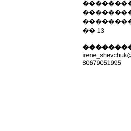
��������
��������
��������
�� 13
��������
irene_shevchuk@
80679051995