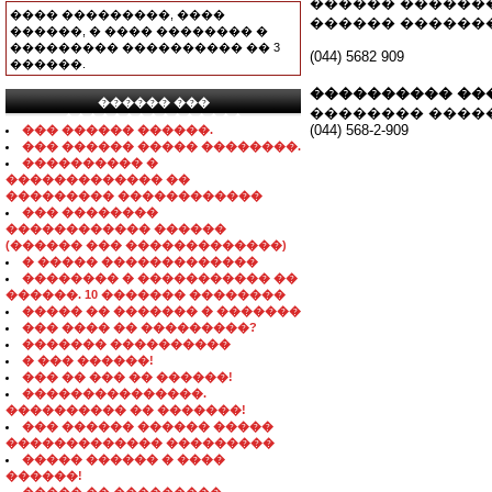
������ ��������
���� ���������, ����
������ �������
������, � ���� �������� �
��������� ���������� �� 3
(044) 5682 909
������.
���������� ��
������ ���
�������� ����
���������������
(044) 568-2-909
��� ������ ������.
��� ������ ����� ��������.
���������� �
������������� ��
��������� ������������
��� ��������
������������ ������
(������ ��� �������������)
� ����� �������������
�������� � ����������� ��
������. 10 ������� ��������
����� �� ������� � �������
��� ���� �� ���������?
������� ����������
� ��� ������!
��� �� ��� �� ������!
���������������.
���������� �� �������!
��� ������ ������ �����
������������� ���������
����� ������ � ����
������!