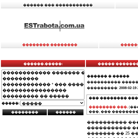
������ ��� �����������
�������� ��������
�����
������.�����:
����� �������
������ � �����
���������� �����
���������:
2008-02-19 
��� �������� ���
�����:
�������� ���.
(��
���, ��� ��������
���������� ��
����������� �
������� �� 25 �