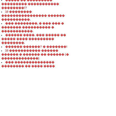
����� �� ���������
��������� �����������
��������!?
10 ��������
���������������� ������
����������.
��� ��������, � ��� ��� �
������� ���������� �
�����������.
������ ����. ��� ����� ��
����� ���� ���������
��������.
������ ������? � �������!
10 ����������� ������
������ � ������ �� ������ (�
�������������)
��� ��������������
�������� �� ���� ����