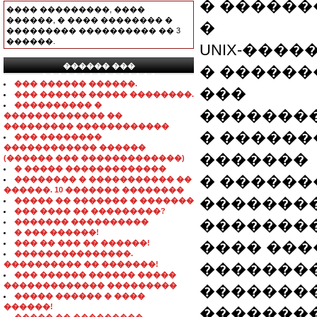
� ������
���� ���������, ����
������, � ���� �������� �
�
��������� ���������� �� 3
������.
UNIX-������
������ ���
� ������
���������������
��� ������ ������.
���
��� ������ ����� ��������.
���������� �
��������� �
������������� ��
��������� ������������
� ��������
��� ��������
������������ ������
�������
(������ ��� �������������)
� ����� �������������
� ���������
�������� � ����������� ��
������. 10 ������� ��������
�������
����� �� ������� � �������
��� ���� �� ���������?
�������
������� ����������
� ��� ������!
��� �� ��� �� ������!
���� ���
���������������.
���������� �� �������!
�������
��� ������ ������ �����
������������� ���������
��������
����� ������ � ����
������!
��������