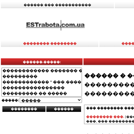
������ ��� �����������
�������� ��������
����
������.�����:
������ � 
���������
���������
�����:
��� �������� ���
�������� ���.
(��
���, ��� ��������