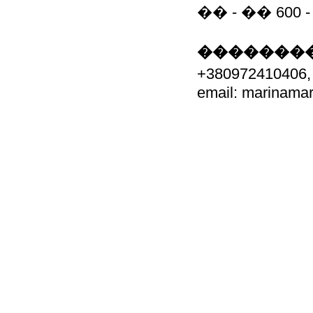
�� - �� 60
��������
+380972410
email: marinam