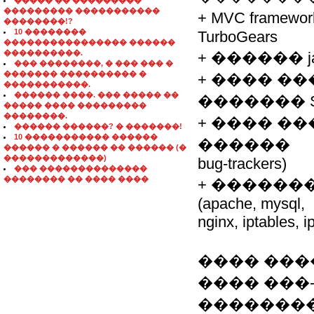
����� �� ���������
��������� �����������
+ MVC framework
��������!?
10 ��������
TurboGears
���������������� ������
����������.
+ ������ javas
��� ��������, � ��� ��� �
������� ���������� �
+ ���� ���
�����������.
������ ����. ��� ����� ��
������� 
����� ���� ���������
��������.
+ ���� ���
������ ������? � �������!
10 ����������� ������
������
������ � ������ �� ������ (�
�������������)
bug-trackers)
��� ��������������
�������� �� ���� ����
+ ������
(apache, mysql,
nginx, iptables, i
���� ���
���� ���
�������