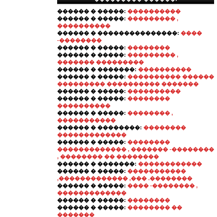
������ � �����:
����������
������ � �����:
��������� ,
����������
������ � ���������������:
����
-��������
������ � �����:
��������
������ � �����:
��������� ,
������� ���������
������ � �������:
����������
������ � �����:
���������� ������
��������� ���������� �������
������ � �����:
����������
������ � �����:
��������
����������
������ � �����:
�������� ,
�����������
������ � ��������:
��������
�������������
������ � �����:
��������
������������� , ������� -��������
, �������� �� ��������
������ � �������:
������������
������ � �����:
�����������
,������������� ,��� .��������
������ � �����:
���� -�������� ,
�������������
������ � �����:
��������
������ � �����:
�������� ��
�������