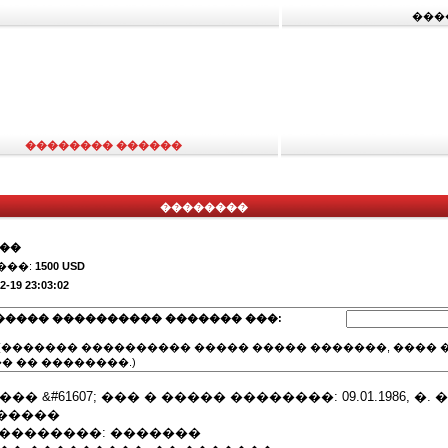
���
�������� ������
��������
���
���:
1500 USD
2-19 23:03:02
����� ���������� ������� ���:
(������� ���������� ����� ����� �������, ���� �
� �� ��������.)
� &#61607; ��� � ����� ��������: 09.01.1986, �
�����
����������: �������