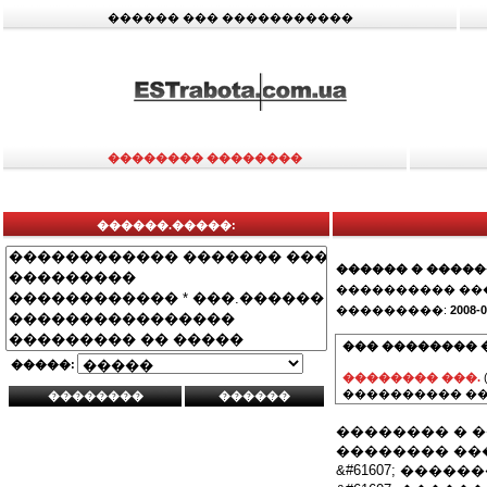
������ ��� �����������
�������� ��������
������.�����:
������ � ����
���������� ��
���������:
2008-0
��� �������� 
�����:
�������� ���.
���������� ��
�������� � ���
�������� ��
&#61607; ����