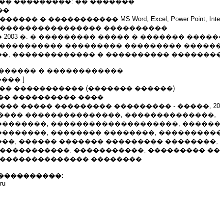
���� ���������: �� �������
���
�� � ����������� MS Word, Excel, Power Point, Internet
����������������� ����������
2003 �. � ��������� ����� � ������� ����
. ������������� ��������� ��������� ����
�, ������������� � ���������� �������
��������� � ������������
��� ]
����� ����������� (������� ������)
�� ���������� ����
��� ����� ��������� ��������� - �����, 200
���� ���������������, ��������������,
�������, ��������������������, ������
�������, �������� ��������, ����������
��, ������ ������� ��������� ��������,
 �����������, �����������, ��������� �
��������������� ��������
����������:
ru