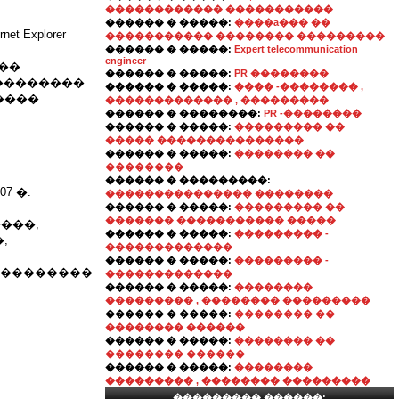
������������ �����������
������ � �����:
����a��� ��
 Explorer
����������� �������� ���������
������ � �����:
Expert telecommunication
engineer
���
������ � �����:
PR ��������
���������
������ � �����:
���� -�������� ,
����
������������� , ���������
������ � ��������:
PR -��������
������ � �����:
��������� ��
����� ���������������
������ � �����:
�������� ��
��������
������ � ���������:
7 �.
��������������� ��������
������ � �����:
��������� ��
������� ����������� �����
���,
������ � �����:
��������� -
,
�������������
������ � �����:
��������� -
���������
�������������
������ � �����:
��������
��������� , �������� ���������
������ � �����:
�������� ��
�������� ������
������ � �����:
�������� ��
�������� ������
������ � �����:
��������
��������� , �������� ���������
��������� ������: