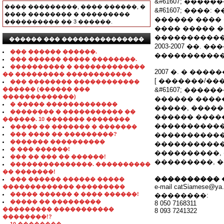
&#61607; ����
���� ���������, ���� ������, �
&#61607; ����: 
���� �������� � ���������
������ ���� ����
���������� �� 3 ������.
���� ����� 
����������� 
������ ��� ���������������
2003-2007 ��
��� ������ ������.
�����������
��� ������ ����� ��������.
���������� � �������������
2007 �. � ��
�� ��������� ������������
[ �������/���
��� �������� ������������
������ (������ ���
&#61607; ���
�������������)
������ ����
� ����� �������������
�����, �����
�������� � ����������� ��
������ ����
������. 10 ������� ��������
�����������
����� �� ������� � �������
��� ���� �� ���������?
�����������
������� ����������
�����������
� ��� ������!
����������,
��� �� ��� �� ������!
���������, 
���������������. ����������
�� �������!
���������� 
��� ������ ������ �����
e-mail catSiamese@ya.
������������� ���������
����� ������ � ���� ������!
��������:
����� �� ���������
8 050 7168311
��������� �����������
8 093 7241322
��������!?