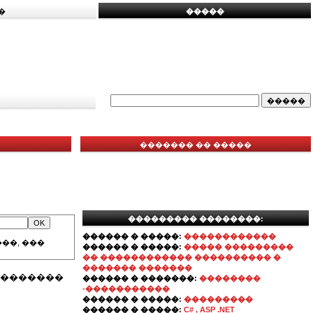
�
�����
������� �� �����
��������� ��������:
������ � �����:
������������
��, ���
������ � �����:
����� ���������
�� ������������ ���������� �
������� �������
. ��������
������ � �������:
��������
-�����������
������ � �����:
���������
������ � �����:
C# , ASP .NET