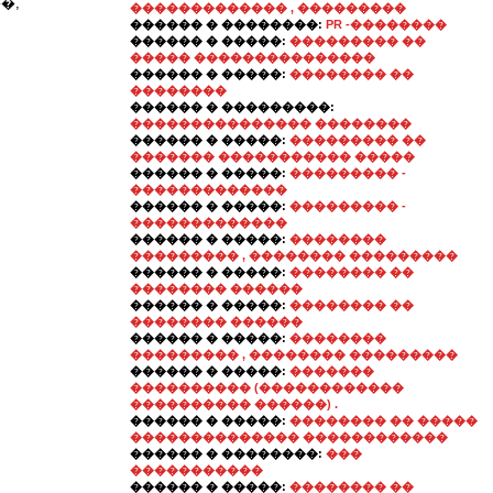
�,
������������� , ���������
������ � ��������:
PR -��������
������ � �����:
��������� ��
����� ���������������
������ � �����:
�������� ��
��������
������ � ���������:
��������������� ��������
������ � �����:
��������� ��
������� ����������� �����
������ � �����:
��������� -
�������������
������ � �����:
��������� -
�������������
������ � �����:
��������
��������� , �������� ���������
������ � �����:
�������� ��
�������� ������
������ � �����:
�������� ��
�������� ������
������ � �����:
��������
��������� , �������� ���������
������ � �����:
�������
���������� (������������
���������� ������) .
������ � �����:
�������� �� �����
�������������� ������������
������ � ��������:
���
�����������
������ � �����:
�������� ��