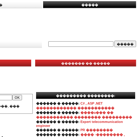
�
�����
������� �� �����
��������� ��������:
������ � �����:
C# , ASP .NET
��, ���
������������ �����������
������ � �����:
����a��� ��
����������� �������� ���������
������ � �����:
Expert telecommunication
engineer
������ � �����:
PR ��������
������ � �����:
���� -�������� ,