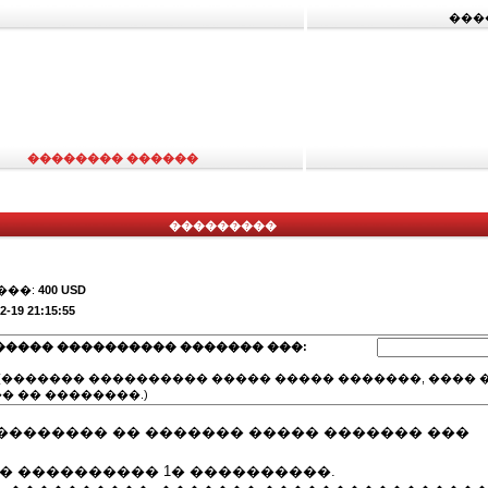
���
�������� ������
���������
���:
400 USD
2-19 21:15:55
����� ���������� ������� ���:
(������� ���������� ����� ����� �������, ���� �
� �� ��������.)
�������� �� ������� ����� ������� ���
� ���������� 1� ����������.