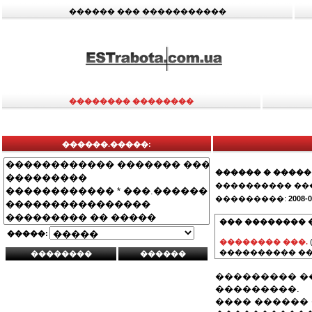
������ ��� �����������
�������� ��������
������.�����:
������ � �����
���������� ��
���������:
2008-0
��� �������� 
�����:
�������� ���.
���������� ��
��������� �
���������.
���� ������ 