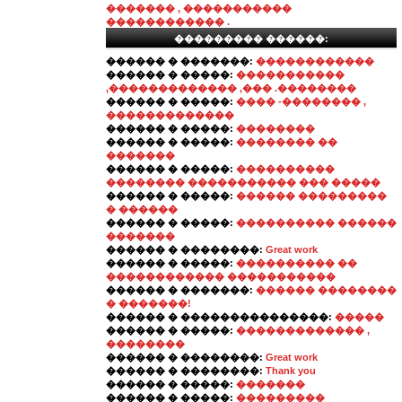
������� , �����������
������������ .
��������� ������:
������ � �������:
������������
������ � �����:
�����������
,������������� ,��� .��������
������ � �����:
���� -�������� ,
�������������
������ � �����:
��������
������ � �����:
�������� ��
�������
������ � �����:
����������
�������� ����������� ��� �����
������ � �����:
������ ���������
� ������
������ � �����:
���������� ������
�������
������ � ��������:
Great work
������ � �����:
���������� ��
������������ �����������
������ � �������:
������ ��������
� �������!
������ � ���������������:
�����
������ � �����:
������������� ,
��������
������ � ��������:
Great work
������ � ��������:
Thank you
������ � �����:
�������
������ � �����:
���������