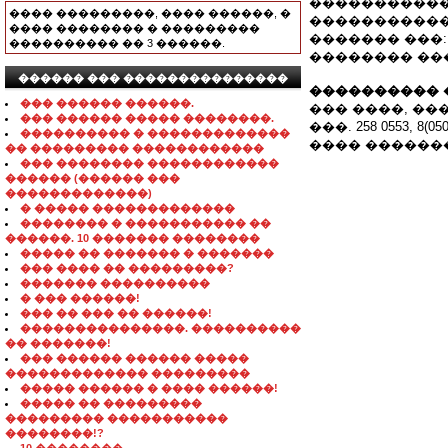
�����������
���� ���������, ���� ������, �
�����������
���� �������� � ���������
������� ���
���������� �� 3 ������.
�������� ��
������ ��� ���������������
���������� 
��� ������ ������.
��� ����, ��
��� ������ ����� ��������.
���. 258 0553, 8(050
���������� � �������������
���� ������
�� ��������� ������������
��� �������� ������������
������ (������ ���
�������������)
� ����� �������������
�������� � ����������� ��
������. 10 ������� ��������
����� �� ������� � �������
��� ���� �� ���������?
������� ����������
� ��� ������!
��� �� ��� �� ������!
���������������. ����������
�� �������!
��� ������ ������ �����
������������� ���������
����� ������ � ���� ������!
����� �� ���������
��������� �����������
��������!?