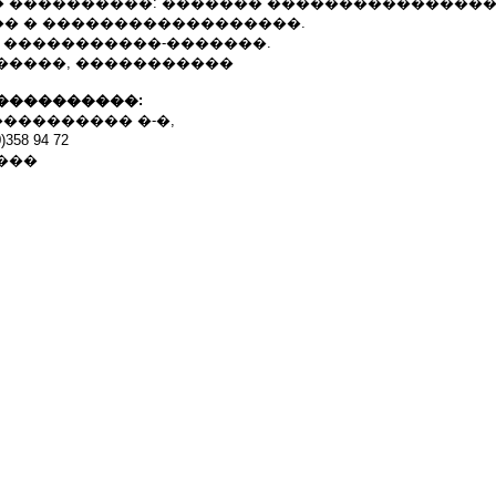
 ����������: ������� ����������������
� � ������������������.
: �����������-�������.
�����, �����������
����������:
���������� �-�,
)358 94 72
���