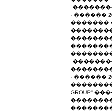
"�������
- ������ 2
������� 
�������
�������
��������
�������
"�������
��������
- ������ 
�������� �
GROUP" ��
��������
�������