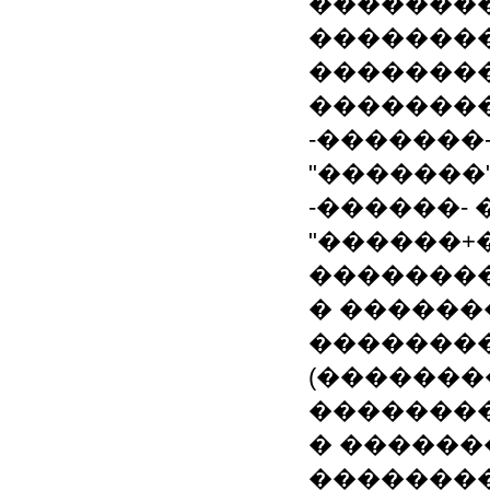
��������
�������
��������
�������
-�������-
"�������
-������- �
"������+
��������
� ������
�������
(������
��������
� ������
�������