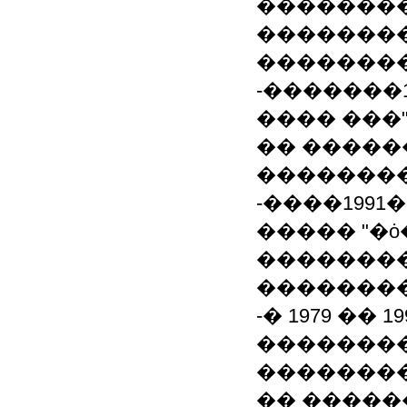
��������
�������
�������
-�������19
���� ���
�� �����
�������
-����1991�
����� "�
��������
�������
-� 1979 ��
��������
�������
�� �����