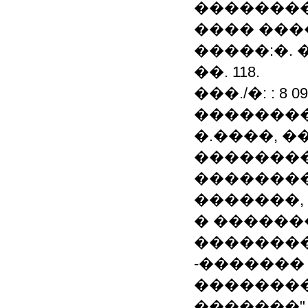
�������
���� ����
�����:�. �
��. 118.
���./�: : 8 09
���������
�.����, 
��������
��������
�������,
� ������
��������
-������� 2
��������
�������"