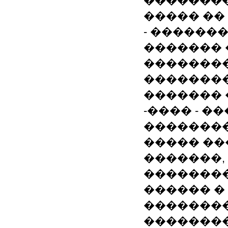
��������
����� �� 
- ��������
������� 
��������
�������
������� 
-���� - �
�������
����� ��
�������,
��������
������ �
��������
�������