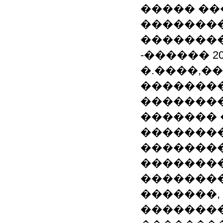
����� ��
�������
�������
-������ 20
�.����,�
��������
��������
�������
��������
��������
��������
��������
�������, 
��������