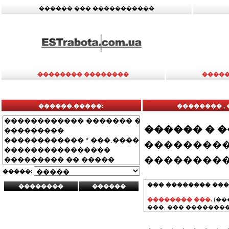
������ ��� �����������
�������� ��������
�����
������.�����:
�������� , 
������ � 
���������
���������
�����:
��� �������� ���
�������� ���.
(��
���, ��� ��������