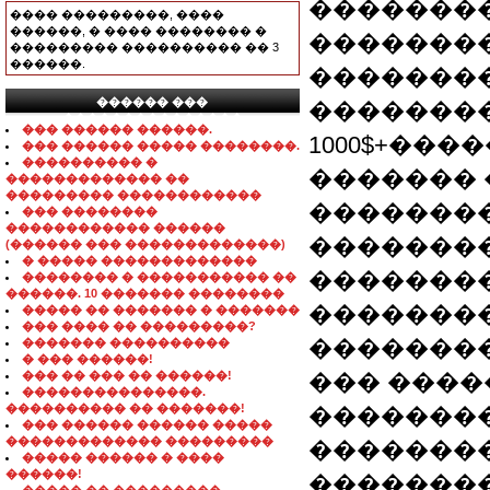
��������
���� ���������, ����
������, � ���� �������� �
��������
��������� ���������� �� 3
������.
��������
������ ���
��������
���������������
��� ������ ������.
1000$+���
��� ������ ����� ��������.
���������� �
������� 
������������� ��
��������� ������������
��������
��� ��������
������������ ������
��������
(������ ��� �������������)
� ����� �������������
��������
�������� � ����������� ��
������. 10 ������� ��������
��������
����� �� ������� � �������
��� ���� �� ���������?
��������
������� ����������
� ��� ������!
��� �� ��� �� ������!
��� ����
���������������.
���������� �� �������!
�������
��� ������ ������ �����
������������� ���������
��������
����� ������ � ����
������!
�������