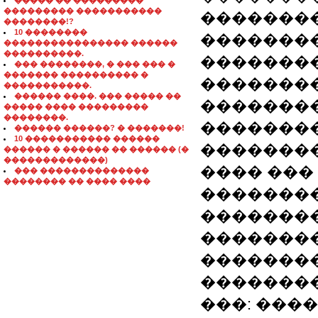
����� �� ���������
��������� �����������
��������
��������!?
10 ��������
��������
���������������� ������
����������.
�������
��� ��������, � ��� ��� �
������� ���������� �
�������
�����������.
������ ����. ��� ����� ��
��������
����� ���� ���������
��������.
��������
������ ������? � �������!
10 ����������� ������
��������
������ � ������ �� ������ (�
�������������)
���� ���
��� ��������������
�������� �� ���� ����
��������
��������
�������
��������
��������
���: ���