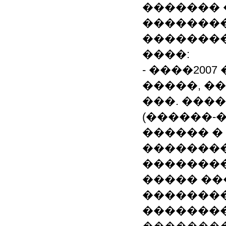
������� 
��������
��������
����:
- ����2007
�����, �
���. ���
(������-
������ �
��������
�������
����� ��
��������
��������