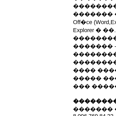
��������
������� �
Off�ce (Word,Ex
Explorer � ��.
��������
������� -
�������
��������
���� ���
����� �
��� ���
��������
�������