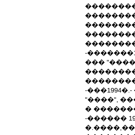
��������
�������
�������
��������
�������
-�������19
��� "���
��������
���������
-���1994�.
"����", 
� ������
-������ 19
�.����,�