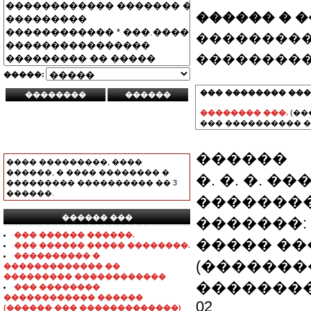
������ � 
���������
���������
�����:
��� �������� ���
�������� ���.
(��
��� ���������� �
������
���� ���������, ����
������, � ���� �������� �
�. �. �. 
��������� ���������� �� 3
������.
�������
������ ���
�������: 
���������������
��� ������ ������.
����� ��
��� ������ ����� ��������.
���������� �
(�������
������������� ��
��������� ������������
����������
��� ��������
������������ ������
02
(������ ��� �������������)