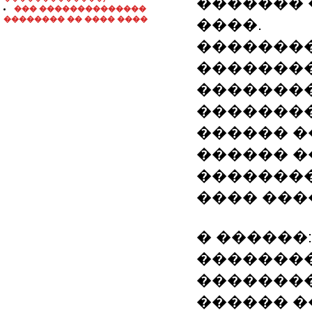
������� 
��� ��������������
�������� �� ���� ����
����.
�������
��������
��������
��������
������ �
������ �
��������
���� ���
� ������:
��������
�������� �
������ �