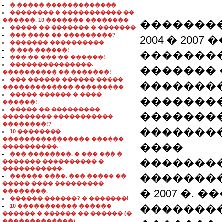
� ����� �������������
�������� � ����������� ��
������. 10 ������� ��������
��������
����� �� ������� � �������
��� ���� �� ���������?
2004 � 200
������� ����������
� ��� ������!
�������
��� �� ��� �� ������!
���������������.
������� �
���������� �� �������!
��� ������ ������ �����
�������
������������� ���������
����� ������ � ����
��������
������!
����� �� ���������
��������
��������� �����������
��������!?
�������
10 ��������
���������������� ������
����
����������.
��� ��������, � ��� ��� �
��������
������� ���������� �
�����������.
��������
������ ����. ��� ����� ��
����� ���� ���������
� 2007 �.
��������.
������ ������? � �������!
10 ����������� ������
�������
������ � ������ �� ������ (�
�������������)