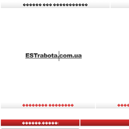
������ ��� �����������
�������� ��������
���
������.�����: