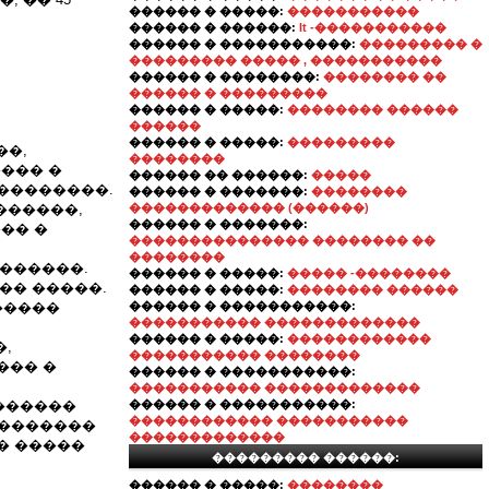
������ � �����:
�����������
������ � ������:
It -�����������
������ � �����������:
��������� �
��������� ����� , �����������
������ � ��������:
�������� ��
������ � ���������
������ � �����:
�������� ������
������
������ � �����:
���������
��,
��������
��� �
������ �� ������:
�����
��������.
������ � �������:
��������
������,
������������� (������)
������ � �������:
�� �
��������������� �������� ��
��������
������.
������ � �����:
����� -��������
�� �����.
������ � �����:
�������� ������
�����
������ � �����������:
����������� �������������
������ � �����:
������������
,
����������� ��������
��� �
������ � �����������:
����������� �������������
������
������ � �����������:
������������ �����������
��������
�������������
� �����
��������� ������:
������ � �����:
��������