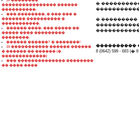
10 ��������
� ���������
���������������� ������
�����������
����������.
��� ��������, � ��� ��� �
������� ���������� �
� ���������
�����������.
�����������
������ ����. ��� ����� ��
�����������
����� ���� ���������
��������.
������ ������? � �������!
���������� 
10 ����������� ������ ������
8 (0642) 599 - 683 (� 
� ������ �� ������ (�
�������������)
��� �������������� ��������
�� ���� ����