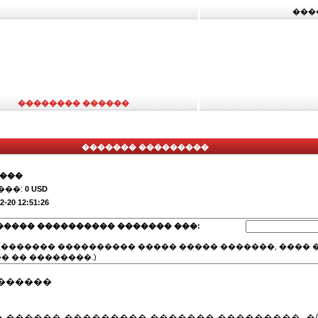
���
�������� ������
������� ���������
����
���:
0 USD
2-20 12:51:26
����� ���������� ������� ���:
(������� ���������� ����� ����� �������, ���� �
� �� ��������.)
������
������ ��������� ������� ���������, �/�,