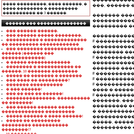
���� ���������, ���� ������, �
���, ������ 
���� �������� � ���������
���������� �� 3 ������.
������� ���
�����������
������ ��� ���������������
��������� �
��� ������ ������.
��� ������ ����� ��������.
�����������
���������� � �������������
# ���������
�� ��������� ������������
�����������
��� �������� ������������
�������� ��
������ (������ ���
# ���������
�������������)
� ����� �������������
�����������
�������� � ����������� ��
������� ���
������. 10 ������� ��������
# ���������
����� �� ������� � �������
# ���������
��� ���� �� ���������?
# ���������
������� ����������
� ��� ������!
���� � ����
��� �� ��� �� ������!
# ����������
���������������. ����������
�������, ��
�� �������!
��������� �
��� ������ ������ �����
� ���������
������������� ���������
����� ������ � ���� ������!
�����������
����� �� ���������
�����, ����
��������� �����������
���������� 
��������!?