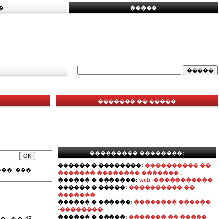
�
�����
������� �� �����
��������� ��������:
������ � ��������:
���������� ��
��, ���
������� �������� ������� .
������ � �������:
web -�����������
������ � �����:
���������� ��
�������
������ � ������:
�������� ������
-��������
������ � �����:
������� �� �����
 �� 45