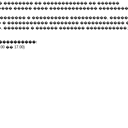
� �������� �� ������������ �� ������
��� ����� ���� ������������� ��������
 ������� � ���������� ����������, �����
 � ����������� �������� ������������ 
, ������� � ������ ������� �����������;
����������:
8.00 �� 17.00)