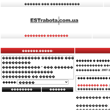
������ ��� �����������
�������� ��������
������.�����:
������ � ����
���������� ��
���������:
2007-1
��� �������� 
�����:
�������� ���.
���������� ��
�������� ��
����������:
����������� 