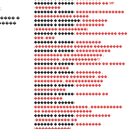
������ � �����:
�������� �� VIP
-��������
;
������ � �����:
�������/��������
������������ �����
���� �
������ � �������:
��������
�����
������ � �����:
���������
(������� ���������)
������ � �����:
������������� ���
��� .���
������ � �����:
��������
,������������ ������ ���������
������ � �����:
�����������
��������� �� ���������� ,
�������� , �����������!!!
������ � �����:
�������� �� �����
�����������
������ � �����:
�������� ,
����������� �������� , ��� .
��������� , ������������
������ � �����:
��������
����������
������ � �����:
�������� ��
���������
������ � �����:
����������������� , ����������
�� ����������������
������ � �����:
�����������
-����������� ��
������ � �����:
��������
(�����������)