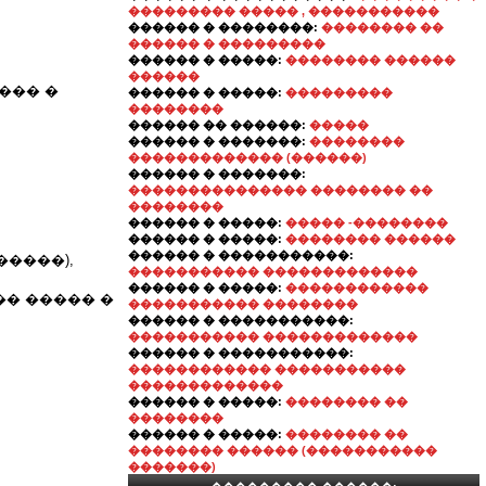
��������� ����� , �����������
������ � ��������:
�������� ��
������ � ���������
������ � �����:
�������� ������
������
��� �
������ � �����:
���������
��������
������ �� ������:
�����
������ � �������:
��������
������������� (������)
������ � �������:
��������������� �������� ��
��������
������ � �����:
����� -��������
������ � �����:
�������� ������
������ � �����������:
�����),
����������� �������������
������ � �����:
������������
�� ����� �
����������� ��������
������ � �����������:
����������� �������������
������ � �����������:
������������ �����������
�������������
������ � �����:
�������� ��
��������
������ � �����:
�������� ��
�������� ������ (�����������
�������)