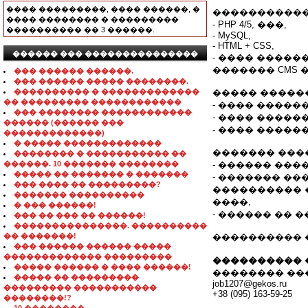
���� ���������, ���� ������, �
�����������
���� �������� � ���������
- PHP 4/5, ���,
���������� �� 3 ������.
- MySQL,
- HTML + CSS,
������ ��� ���������������
- ���� �����
������� CMS
��� ������ ������.
��� ������ ����� ��������.
���������� � �������������
����� �����
�� ��������� ������������
- ���� ������ 
��� �������� ������������
- ���� �����
������ (������ ���
- ���� ������ 
�������������)
� ����� �������������
������� ���
�������� � ����������� ��
������. 10 ������� ��������
- ������ ���
����� �� ������� � �������
- ������� ��
��� ���� �� ���������?
���������� �
������� ����������
����,
� ��� ������!
- ������ �� 
��� �� ��� �� ������!
���������������. ����������
�� �������!
���������� 
��� ������ ������ �����
������������� ���������
���������� 
����� ������ � ���� ������!
�������� ��
����� �� ���������
job1207@gekos.ru
��������� �����������
+38 (095) 163-59-25
��������!?