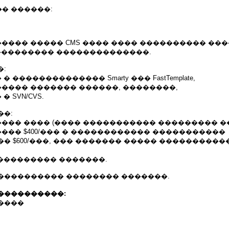
� ������:
����� ����� CMS ���� ���� ���������� ���
 ��������� ��������������.
�:
� �������������� Smarty ��� FastTemplate,
����� ������� ������, ��������,
� SVN/CVS.
��:
���� ���� (���� ����������� ��������� �
���� $400/��� � ������������ �����������
� $600/���, ��� ������� ����� ����������
���������� �������.
���������� �������� �������.
����������:
����