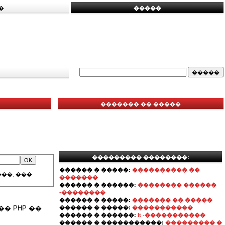
�
�����
������� �� �����
��������� ��������:
������ � �����:
���������� ��
��, ���
�������
������ � ������:
�������� ������
-��������
������ � �����:
������� �� �����
� PHP ��
������ � �����:
�����������
������ � ������:
It -�����������
������ � �����������:
��������� �