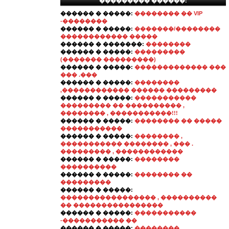
��������� ������:
������ � �����:
�������� �� VIP
-��������
������ � �����:
�������/��������
������������ �����
������ � �������:
��������
������ � �����:
���������
(������� ���������)
������ � �����:
������������� ���
��� .���
������ � �����:
��������
,������������ ������ ���������
������ � �����:
�����������
��������� �� ���������� ,
�������� , �����������!!!
������ � �����:
�������� �� �����
�����������
������ � �����:
�������� ,
����������� �������� , ��� .
��������� , ������������
������ � �����:
��������
����������
������ � �����:
�������� ��
���������
������ � �����:
����������������� , ����������
�� ����������������
������ � �����:
�����������
-����������� ��
������ � �����:
��������