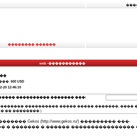
���
�������� ������
web -�����������
���
���:
600 USD
2-20 12:46:10
����� ���������� ������� ���:
(������� ���������� ����� ����� �������, ���� �
� �� ��������.)
��� Gekos (http://www.gekos.ru/) ��������� ���-
 � ������� � ������ ���������������� �