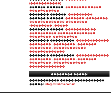
(�����������)
������ � �����:
�������� �����
�����������
������ � ������:
���������
������ � �����:
������� -�������� ,
������������� ��������
-�������� , �����
������ � �����:
��������� ��
���������� ��������������
�������� -���������
������ � ���������:
������������
�������� , �������� , �������
�������� , ������������
�������������
������ � ���������:
������������
�������� , �������� , �������
�������� , ������������
�������������
�������� �����:
����������� ����� �����������
�����:
info@estrabota.com.ua