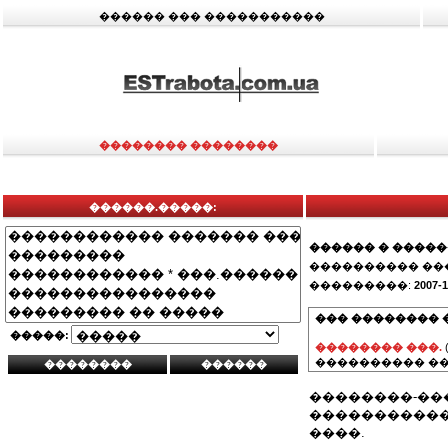
������ ��� �����������
�������� ��������
������.�����:
������ � ����
���������� ��
���������:
2007-1
��� �������� 
�����:
�������� ���.
���������� ��
��������-������
������������
����.