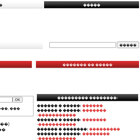
�
�����
������� �� �����
��������� ��������:
������ � �����:
������
��, ���
������ � �����:
�������
-�����������
������ � �����:
�������
��)
-�����������
��
������ � �������:
���������
������ � �����:
��������
-�����������