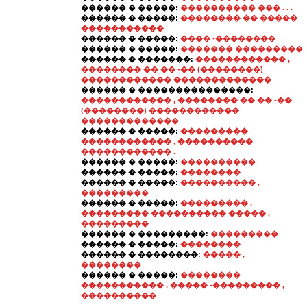
������ � �����:
���������� ��� . . .
������ � �����:
�������� �� �����
�����������
������ � �����:
���� -��������
������ � �����:
������� ���������
������ � �������:
������������ ,
�������� �� �� -�� (��������)
������������ �������������
������ � ���������������:
������������ , �������� �� �� -��
(��������) ������������
�������������
������ � �����:
���������
������������ , ����������
������������ .
������ � �����:
����������
������ � �����:
��������
������ � �����:
���������� ,
���������
������ � �����:
��������� ,
��������� ���������� ����� ,
���������
������ � ���������:
���������
������ � �����:
��������
������ � ��������:
����� ,
��������
������ � �����:
��������
����������� , ����� -��������� ,
����������