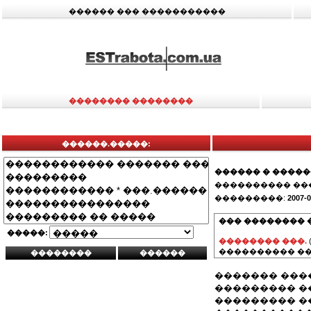
������ ��� �����������
�������� ��������
������.�����:
������ � ����
���������� ��
���������:
2007-0
��� �������� 
�����:
�������� ���.
���������� ��
������� ���
��������� �
��������� �