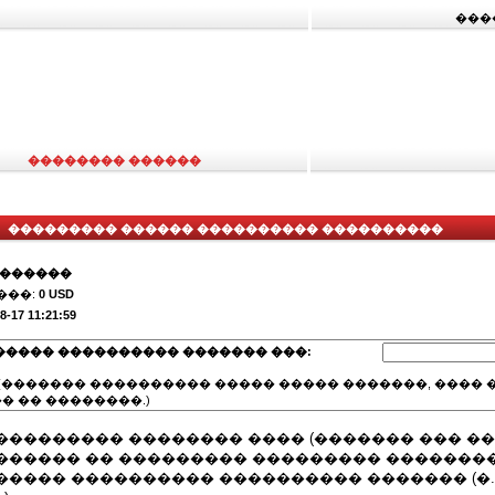
���
�������� ������
��������� ������ ���������� ����������
�������
���:
0 USD
8-17 11:21:59
����� ���������� ������� ���:
(������� ���������� ����� ����� �������, ���� �
� �� ��������.)
��������� �������� ���� (������� ��� ��
������ �� ��������� ��������� �������
����� ���������� ���������� ������� (�.