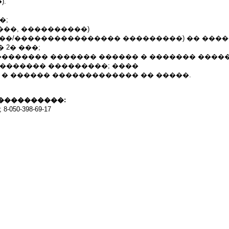
).
��;
����, ����������)
����/���������������� ���������) �� ���
 2� ���;
�������� ������� ������ � ������� ����
�������� ���������; ����
 � ������ ������������� �� �����.
����������:
8-050-398-69-17