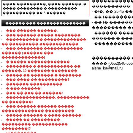
�����������
���� ���������, ���� ������, �
����������:
���� �������� � ���������
- �/�, �� 25-45 �
���������� �� 3 ������.
- �� (������
- �� (� ����
������ ��� ���������������
��������� ��
��� ������ ������.
- ������ ���
��� ������ ����� ��������.
������ � ��
���������� � �������������
- ����������
�� ��������� ������������
��� �������� ������������
������ (������ ���
�������������)
���������� 
� ����� �������������
���� (0652)548-556; 
�������� � ����������� ��
aishe_ka@mail.ru
������. 10 ������� ��������
����� �� ������� � �������
��� ���� �� ���������?
������� ����������
� ��� ������!
��� �� ��� �� ������!
���������������. ����������
�� �������!
��� ������ ������ �����
������������� ���������
����� ������ � ���� ������!
����� �� ���������
��������� �����������
��������!?