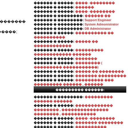
������ � �����:
���� -��������
������ � �����:
������
������ � �����:
���� -��������
������ � ��������:
������ ��
������ � ��������:
Support Engineer
��������
������ � ��������:
System Admonistrator
������ � ��������:
DB Administrator
�����;
������ � �����:
���������� ��
����������
������ � �����:
����� ��
������������
������ � �����:
���������
������������ ������
������ � �����:
�������
������ � �����:
�������� (
��������� �����������)
������ � �����:
����� �� ��������
������ � �����:
������� ���������
������ � �����:
��������� ���
��������� ������ , ������
��������� ������:
������ � ��������:
���������
������ ������
������ � �����:
������������
�������� , ���������������
�������� , �����������
������ � �����:
���� -��������
������ � �����:
������� ��������
������ � �����:
����������