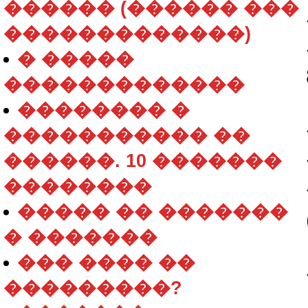
������ (������ ���
�������������)
� �����
�������������
�������� �
����������� ��
������. 10 �������
��������
����� �� �������
� �������
��� ���� ��
���������?