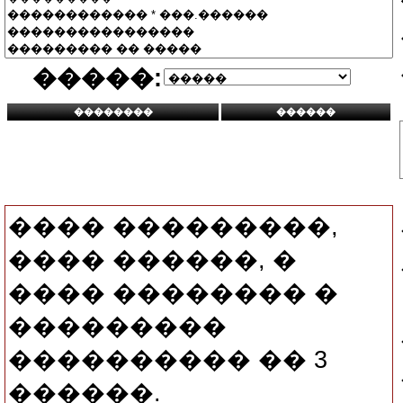
�����:
���� ���������,
���� ������, �
���� �������� �
���������
���������� �� 3
������.