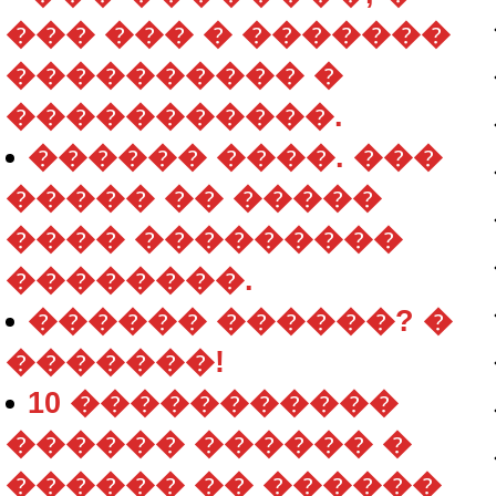
��� ��� � �������
���������� �
�����������.
������ ����. ���
����� �� �����
���� ���������
��������.
������ ������? �
�������!
10 �����������
������ ������ �
������ �� ������