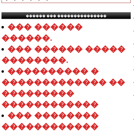
������ ��� ���������������
��� ������
������.
��� ������ �����
��������.
���������� �
������������� ��
���������
������������
��� ��������
������������