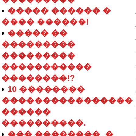
����� ������ �
���� ������!
����� ��
���������
���������
�����������
��������!?
10 ��������
����������������
������
����������.
��� ��������, �