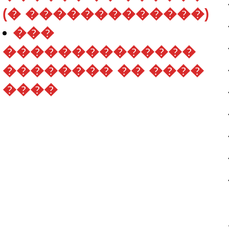
(� �������������)
���
��������������
�������� �� ����
����