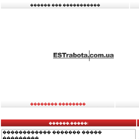
������ ��� �����������
�������� ��������
������.�����: