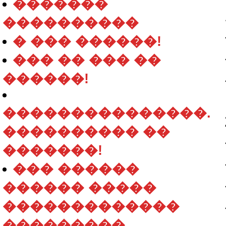
�������
����������
� ��� ������!
��� �� ��� ��
������!
���������������.
���������� ��
�������!
��� ������
������ �����
�������������
���������