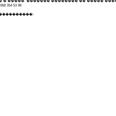
� �.�����. ������� �������� �� ����� ��
8 354 53 98
����������: