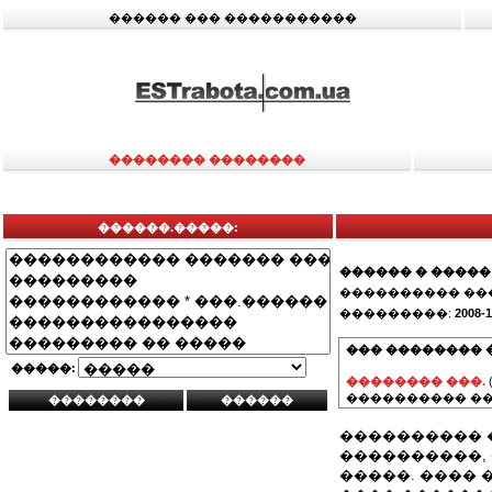
������ ��� �����������
�������� ��������
������.�����:
������ � �����
���������� ��
���������:
2008-1
��� �������� 
�����:
�������� ���.
���������� ��
���������� 
����������,
�����. ����