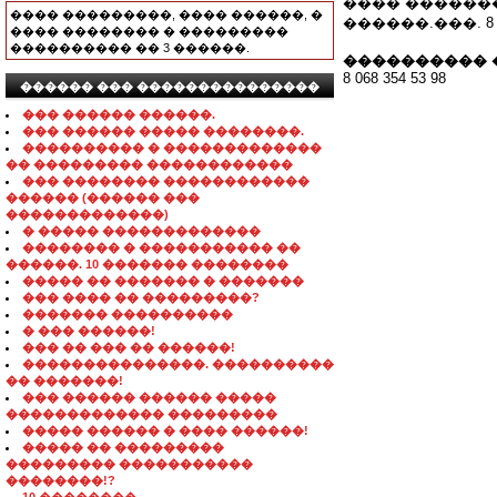
���� ������
���� ���������, ���� ������, �
������.���. 8 06
���� �������� � ���������
���������� �� 3 ������.
���������� 
8 068 354 53 98
������ ��� ���������������
��� ������ ������.
��� ������ ����� ��������.
���������� � �������������
�� ��������� ������������
��� �������� ������������
������ (������ ���
�������������)
� ����� �������������
�������� � ����������� ��
������. 10 ������� ��������
����� �� ������� � �������
��� ���� �� ���������?
������� ����������
� ��� ������!
��� �� ��� �� ������!
���������������. ����������
�� �������!
��� ������ ������ �����
������������� ���������
����� ������ � ���� ������!
����� �� ���������
��������� �����������
��������!?