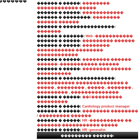
��������
������ � �����:
��������
������������ �����
������ � �����:
������������
������ � ��������:
��������
������ ������
������ � ���������������:
�������
������ � ������:
Web -�����������
������ � �����:
��������� ������
������ � �����:
��������
����������� ��������
������������
������ � �����:
�������� ������
������ -����������� ������
������ � �����:
�������� ������
����������
������ � ���������������:
����������� �������������� �
����� , �������� , ����� , ������� ,
��������� , ��������������
������ � �����:
��ò���������
���������
������ � �����:
Cardiology product manager
������ � �����:
�������� ��������
/ ��������� ������
������ � �����:
HR -���������� ��
������� ����������� �����
������ � �����:
HR -generalist
��������� ������: