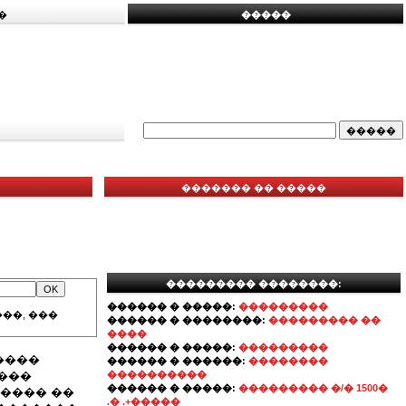
�
�����
������� �� �����
��������� ��������:
������ � �����:
���������
��, ���
������ � ��������:
��������� ��
����
������ � �����:
���������
����
������ � ������:
��������
���
����������
������ � �����:
��������� �/� 1500�
���� ��
.� .+�����