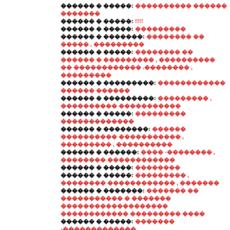
������ � �����:
���������� ������
�������
������ � �����:
!!!!
������ � �����:
���������
������ � �������:
�������� ��
����� , ���������
������ � �����:
�������� ��
������ � ��������� , ����������
�� ������������ .�������� ,
���������
������ � ���������:
������������
������ ������
������ � ���������:
��������� ,
���������� �����������
������ � �����:
���������
�������������
������ � ��������:
������
���������� ����������� ,
��������� , ����������
������ � ������:
���� -�������� ,
�������� ������������
������ � �����:
��������
������ � �����:
��������� ,
�������� ������������ , �������
������ � �������:
������� ��
����������� � �������
�������������������
������������ ��������� ����
������ � �����:
�������
-�������������