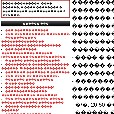
�������� 
���� ���������, ����
������, � ���� �������� �
��������
��������� ���������� �� 3
������.
������� 
������ ���
��������
���������������
��� ������ ������.
��������
��� ������ ����� ��������.
���������� �
�������
������������� ��
��������� ������������
��������
��� ��������
������������ ������
- ���� �
(������ ��� �������������)
� ����� �������������
������ 
�������� � ����������� ��
������. 10 ������� ��������
��������
����� �� ������� � �������
��� ���� �� ���������?
- ������
������� ����������
� ��� ������!
��� �� ��� �� ������!
�������
���������������.
���������� �� �������!
��������
��� ������ ������ �����
������������� ���������
- �/�, 20-50 
����� ������ � ����
������!
- ������