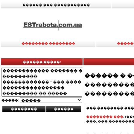
������ ��� �����������
�������� ��������
�����
������.�����:
������ � 
���������
���������
�����:
��� �������� ���
�������� ���.
(��
���, ��� ��������