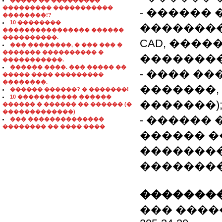
����� �� ���������
��������� �����������
- ������ 
��������!?
10 ��������
��������
���������������� ������
����������.
CAD, ����
��� ��������, � ��� ��� �
������� ���������� �
��������
�����������.
������ ����. ��� ����� ��
- ���� ��
����� ���� ���������
��������.
�������,
������ ������? � �������!
10 ����������� ������
�������)
������ � ������ �� ������ (�
�������������)
- ������
��� ��������������
�������� �� ���� ����
������ �
��������
��������
��������
��� ����