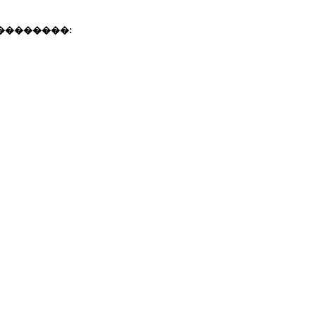
��������: