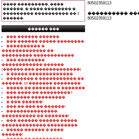
80502359113
���� ���������, ����
������, � ���� �������� �
���������� ��
��������� ���������� �� 3
80502359113
������.
������ ���
���������������
��� ������ ������.
��� ������ ����� ��������.
���������� �
������������� ��
��������� ������������
��� ��������
������������ ������
(������ ��� �������������)
� ����� �������������
�������� � ����������� ��
������. 10 ������� ��������
����� �� ������� � �������
��� ���� �� ���������?
������� ����������
� ��� ������!
��� �� ��� �� ������!
���������������.
���������� �� �������!
��� ������ ������ �����
������������� ���������
����� ������ � ����
������!