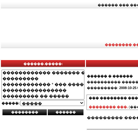
������ ��� �
�������� �
������.�����:
������ � ������
���������� �����
���������:
2008-10-25 
��� �������� ���
�����:
�������� ���.
(��
��������� �����
_______________________