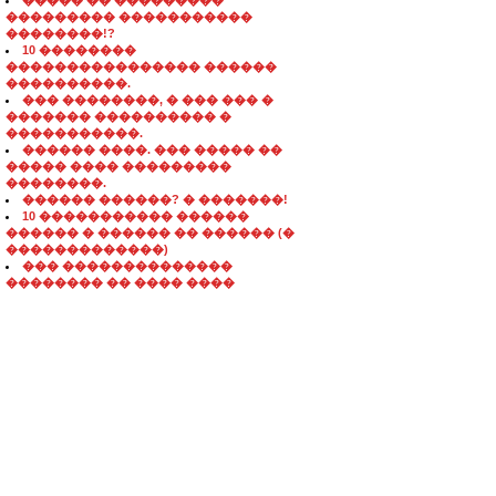
����� �� ���������
��������� �����������
��������!?
10 ��������
���������������� ������
����������.
��� ��������, � ��� ��� �
������� ���������� �
�����������.
������ ����. ��� ����� ��
����� ���� ���������
��������.
������ ������? � �������!
10 ����������� ������
������ � ������ �� ������ (�
�������������)
��� ��������������
�������� �� ���� ����