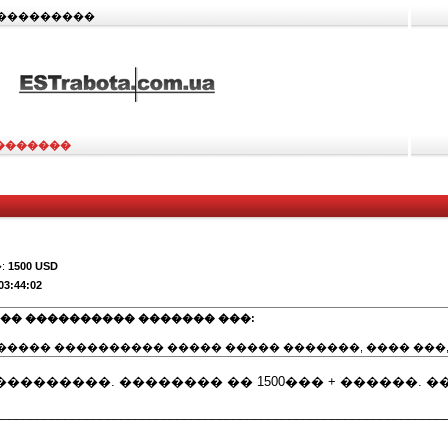
����������
�������
:
1500 USD
03:44:02
�� ���������� ������� ���:
����� ���������� ����� ����� �������, ���� ���,
�������. �������� �� 1500��� + ������. ��
________________________________________________________________