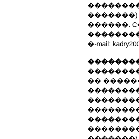
��������
�������) 
������. 
����������. 
�-mail: kadry200
��������
��������
�� �����
��������
�������� 
��������
��������
��������
�������)