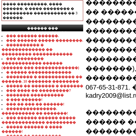
��������
���� ���������, ����
������, � ���� �������� �
�� �����
��������� ���������� �� 3
������.
��������
������ ���
�������� 
���������������
��� ������ ������.
��������
��� ������ ����� ��������.
���������� �
��������
������������� ��
��������� ������������
��������
��� ��������
������������ ������
�������)
(������ ��� �������������)
� ����� �������������
�����������
�������� � ����������� ��
������. 10 ������� ��������
067-65-31-8
����� �� ������� � �������
��� ���� �� ���������?
kadry2009@list.r
������� ����������
� ��� ������!
��� �� ��� �� ������!
���������������.
��������
���������� �� �������!
��� ������ ������ �����
������ 
������������� ���������
����� ������ � ����
�������
������!