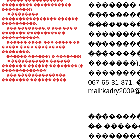
����� �� ���������
������� �
��������� �����������
��������!?
��������
10 ��������
���������������� ������
��������
����������.
��� ��������, � ��� ��� �
�������
������� ���������� �
�����������.
��������
������ ����. ��� ����� ��
����� ���� ���������
��������
��������.
������ ������? � �������!
10 ����������� ������
�������)
������ � ������ �� ������ (�
�������������)
�����������
��� ��������������
�������� �� ���� ����
067-65-31-
mail:kadry2009@l
��������
�� �����
��������