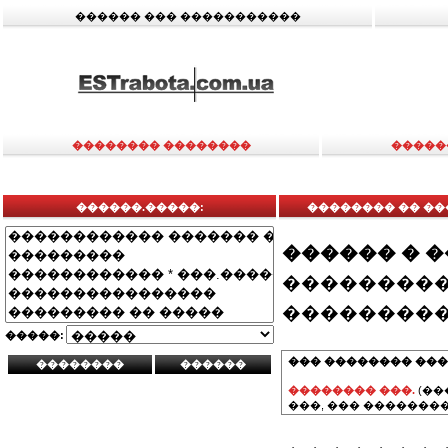
������ ��� �����������
�������� ��������
�����
������.�����:
�������� �� ��
������ � 
���������
���������
�����:
��� �������� ���
�������� ���.
(��
���, ��� ��������