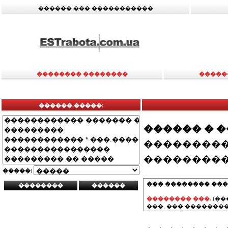
������ ��� �����������
�������� ��������
�����
������.�����:
������ � 
���������
���������
�����:
��� �������� ���
�������� ���.
(��
���, ��� ��������