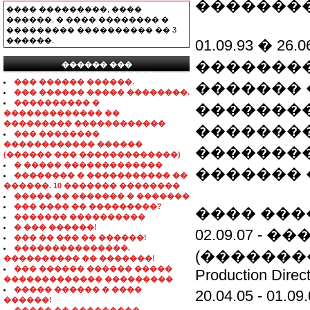
��������
���� ���������, ����
������, � ���� �������� �
��������� ���������� �� 3
������.
01.09.93 � 
�������
������ ���
���������������
��� ������ ������.
�������
��� ������ ����� ��������.
���������� �
��������
������������� ��
��������� ������������
��������
��� ��������
������������ ������
��������
(������ ��� �������������)
� ����� �������������
������� 
�������� � ����������� ��
������. 10 ������� ��������
����� �� ������� � �������
��� ���� �� ���������?
���� ���
������� ����������
� ��� ������!
02.09.07 -
��� �� ��� �� ������!
���������������.
(�������
���������� �� �������!
��� ������ ������ �����
Production Direc
������������� ���������
����� ������ � ����
20.04.05 - 
������!