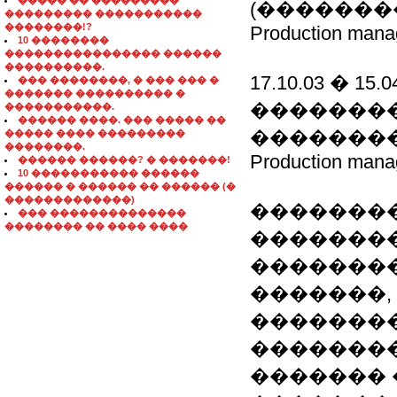
����� �� ���������
(�������
��������� �����������
��������!?
Production mana
10 ��������
���������������� ������
����������.
17.10.03 � 15
��� ��������, � ��� ��� �
������� ���������� �
�������
�����������.
������ ����. ��� ����� ��
��������
����� ���� ���������
��������.
Production mana
������ ������? � �������!
10 ����������� ������
������ � ������ �� ������ (�
�������������)
��������
��� ��������������
�������� �� ���� ����
��������
�������
�������,
��������
��������
������� 