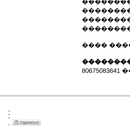
�������
��������
�������
�������
���� ���
��������
8067508364