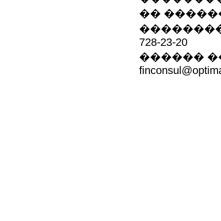
�� ����
��������
728-23-20
������ ��
finconsul@optim