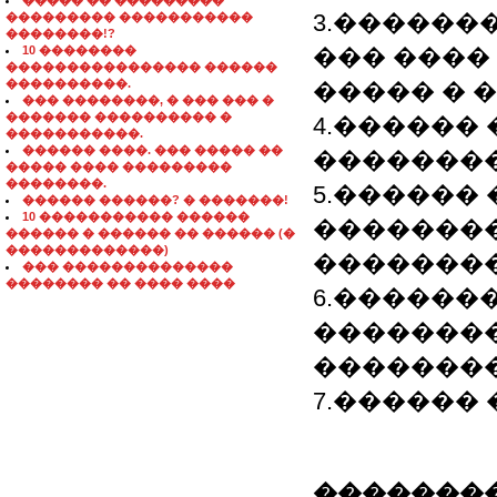
����� �� ���������
3.������
��������� �����������
��������!?
10 ��������
��� ����
���������������� ������
����������.
����� � 
��� ��������, � ��� ��� �
������� ���������� �
4.������
�����������.
������ ����. ��� ����� ��
��������
����� ���� ���������
��������.
5.������
������ ������? � �������!
10 ����������� ������
��������
������ � ������ �� ������ (�
�������������)
��������
��� ��������������
�������� �� ���� ����
6.������
�������
�������
7.������
��������