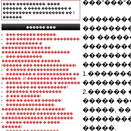
���"���"
���� ���������, ����
������, � ���� �������� �
��������� ���������� �� 3
������.
��������
�������
������ ���
���������������
��� ������ ������.
�� �����
��� ������ ����� ��������.
���������� �
�������
������������� ��
��������� ������������
�������
��� ��������
������������ ������
�������
(������ ��� �������������)
� ����� �������������
1.������
�������� � ����������� ��
������. 10 ������� ��������
�������
����� �� ������� � �������
��� ���� �� ���������?
2.������
������� ����������
� ��� ������!
����� ��
��� �� ��� �� ������!
���������������.
�����, �
���������� �� �������!
��� ������ ������ �����
�������
������������� ���������
����� ������ � ����
�����.
������!