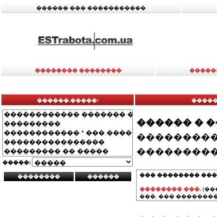
������ ��� �����������
�������� ��������
�����
������.�����:
�����
������ � 
���������
���������
�����:
��� �������� ���
�������� ���.
(��
���, ��� ��������