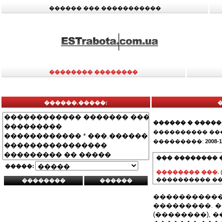
������ ��� �����������
�������� ��������
������.�����:
������ � �����
���������� ��
���������:
2008-1
��� �������� 
�����:
�������� ���.
���������� ��
�����������
���������. 
(��������), 