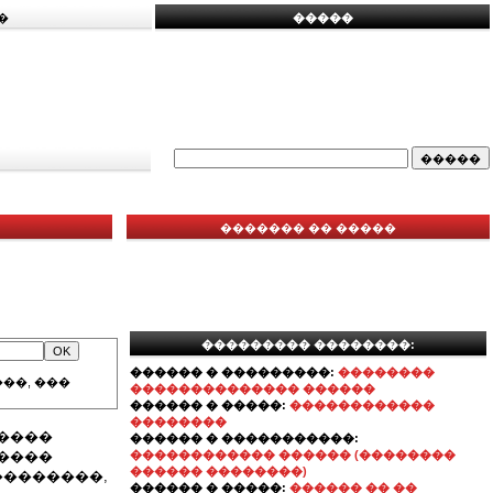
�
�����
������� �� �����
��������� ��������:
������ � ���������:
��������
��, ���
�������������� ������
������ � �����:
������������
��������
�����
������ � �����������:
�����
������������ ������ (��������
������ ��������)
��������,
������ � �����:
������ �� ��