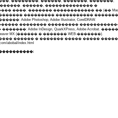
��, ��������, ������, �������, �������,
������. ������, �������������� �
�� ����. ������� ������������ �� (�� Mac)
������� ��������� ����������� �������
: Adobe Photoshop, Adobe Illustrator, CorelDRAW.
����� �������� ��������� �����������
����: Adobe InDesign, QuarkXPress, Adobe Acrobat. ��
eamweaver MX (������ � ������� WEB-�������).
���� ������ � ������� ����� ����� �����
e.com/abobal/index.html
����������: