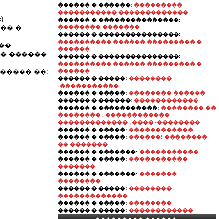
������ � ������:
���������
����������� �������������
.
������ � ���������������:
�� �
�������� �������
������ � ���������������:
���������� ������ ��������� �
��
������
���� ������
������ � ���������������:
���������� ������ ��������� �
����� ��:
������
������ � �����:
��������
-�����������
������ � �����:
�������� ������
������ � ������:
������������
������ � �����������:
�������� ��
�������� , ������������
������������� , ���� -��������
������ � �����:
������������
������ � �����:
������! ��������
�� �������
������ � �������:
�����������
������ � �����:
�����������
�������
������ � �������:
�������
��������
������ � �����:
��������
�������������
������ � �����:
��������
������ � �����:
������������