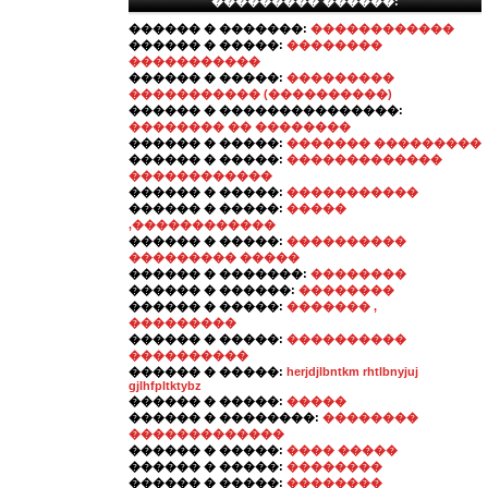
��������� ������:
������ � �������:
������������
������ � �����:
��������
�����������
������ � �����:
���������
����������� (����������)
������ � ���������������:
�������� �� ��������
������ � �����:
������� ���������
������ � �����:
�������������
������������
������ � �����:
�����������
������ � �����:
�����
,������������
������ � �����:
����������
��������� �����
������ � �������:
��������
������ � ������:
��������
������ � �����:
������� ,
���������
������ � �����:
����������
����������
������ � �����:
herjdjlbntkm rhtlbnyjuj
gjlhfpltktybz
������ � �����:
�����
������ � ��������:
��������
�������������
������ � �����:
���� �����
������ � �����:
��������
������ � �����:
��������