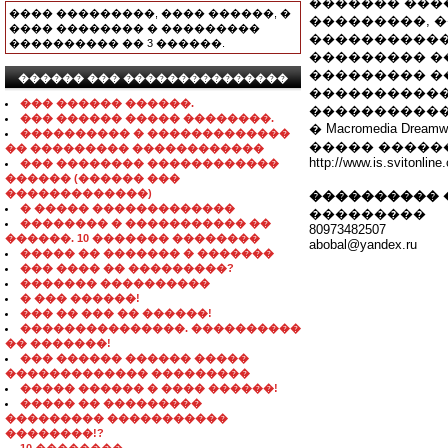
������� ����
���� ���������, ���� ������, �
���������, �
���� �������� � ���������
������������
���������� �� 3 ������.
��������� �
��������� �������
������ ��� ���������������
�����������
��� ������ ������.
����������� ���
��� ������ ����� ��������.
� Macromedia Dr
���������� � �������������
����� �����
�� ��������� ������������
http://www.is.svitonlin
��� �������� ������������
������ (������ ���
�������������)
���������� 
� ����� �������������
���������
�������� � ����������� ��
80973482507
������. 10 ������� ��������
abobal@yandex.ru
����� �� ������� � �������
��� ���� �� ���������?
������� ����������
� ��� ������!
��� �� ��� �� ������!
���������������. ����������
�� �������!
��� ������ ������ �����
������������� ���������
����� ������ � ���� ������!
����� �� ���������
��������� �����������
��������!?