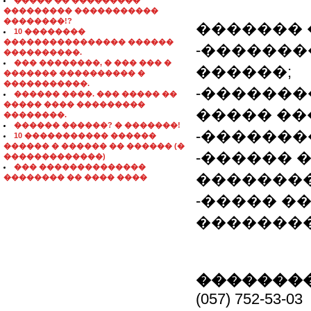
����� �� ���������
��������� �����������
��������!?
������� 
10 ��������
���������������� ������
-�������
����������.
��� ��������, � ��� ��� �
������;
������� ���������� �
�����������.
-�������
������ ����. ��� ����� ��
����� ���� ���������
����� ��
��������.
������ ������? � �������!
-�������
10 ����������� ������
������ � ������ �� ������ (�
-������ 
�������������)
��� ��������������
��������
�������� �� ���� ����
-����� �
�������
��������
(057) 752-53-03