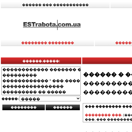
������ ��� �����������
�������� ��������
�����
������.�����:
������ � 
���������
���������
�����:
��� �������� ���
�������� ���.
(��
���, ��� ��������