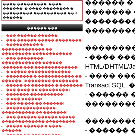
������ �
���� ���������, ����
������, � ���� �������� �
������� 
��������� ���������� �� 3
������.
�������
������ ���
���������
���������������
��� ������ ������.
��� ������ ����� ��������.
���������� �
��������
������������� ��
��������� ������������
- ���� ����
��� ��������
������������ ������
HTML/DHTML/J
(������ ��� �������������)
� ����� �������������
- ���� �����
�������� � ����������� ��
������. 10 ������� ��������
Transact SQ
����� �� ������� � �������
��� ���� �� ���������?
- ������ 
������� ����������
� ��� ������!
�������
��� �� ��� �� ������!
���������������.
���������� �� �������!
��� ������ ������ �����
�������
������������� ���������
����� ������ � ����
- ������
������!