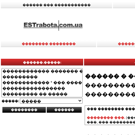
������ ��� �����������
�������� ��������
�����
������.�����:
������ � 
���������
���������
�����:
��� �������� ���
�������� ���.
(��
���, ��� ��������