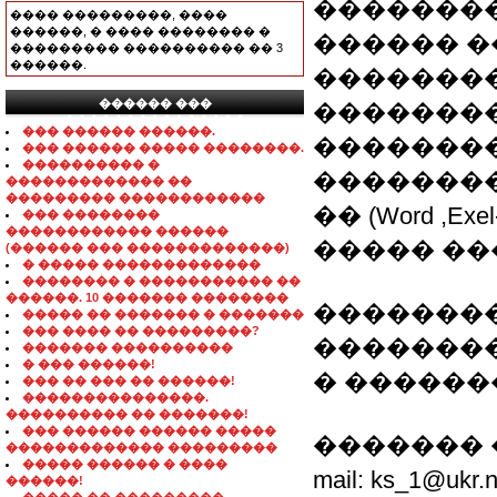
�������
���� ���������, ����
������, � ���� �������� �
������ �
��������� ���������� �� 3
������.
��������
������ ���
��������
���������������
��� ������ ������.
�������
��� ������ ����� ��������.
���������� �
��������
������������� ��
��������� ������������
�� (Word ,
��� ��������
������������ ������
����� ��
(������ ��� �������������)
� ����� �������������
�������� � ����������� ��
������. 10 ������� ��������
��������
����� �� ������� � �������
��� ���� �� ���������?
�������
������� ����������
� ��� ������!
� ������
��� �� ��� �� ������!
���������������.
���������� �� �������!
��� ������ ������ �����
������� 
������������� ���������
����� ������ � ����
mail: ks_1@
������!