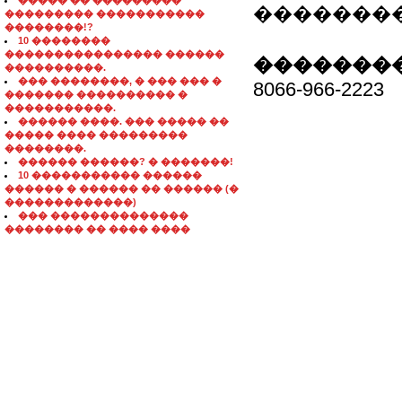
����� �� ���������
��������: 
��������� �����������
��������!?
10 ��������
���������������� ������
��������
����������.
��� ��������, � ��� ��� �
8066-966-2223
������� ���������� �
�����������.
������ ����. ��� ����� ��
����� ���� ���������
��������.
������ ������? � �������!
10 ����������� ������
������ � ������ �� ������ (�
�������������)
��� ��������������
�������� �� ���� ����