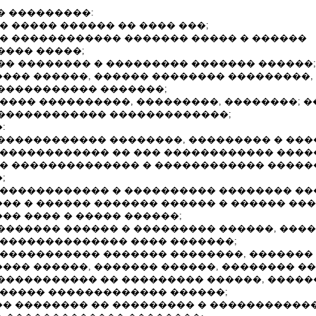
� ���������:
� ����� ������ �� ���� ���;
 � ������������ ������� ����� � ������
���� �����;
�� �������� � ��������� ������� ������;
��� ������, ������ �������� ���������,
����������� �������;
���� ����������, ���������, ��������; �
������������ �������������;
:
������������ ��������, ��������� � ���
 ������������ �� ��� ������������ ���
 � �������������� � ������������ �����
;
 ������������ � ���������� �������� ��
�� � ������ ������� ������ � ������ ���
�� ���� � ����� ������;
������� ������ � ��������� ������, ����
��������������� ���� �������;
 ����������� ������� ��������, �������
��� ������, ������� ������, �������� ��
����������� �� ��������� ������, ����
������ ������������� ������;
� �������� �� ��������� � �����������