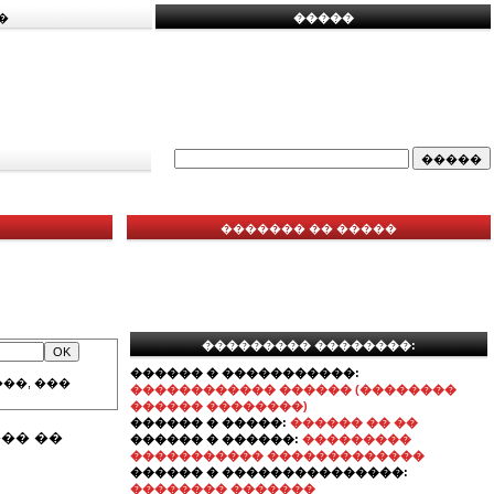
�
�����
������� �� �����
��������� ��������:
������ � �����������:
��, ���
������������ ������ (��������
������ ��������)
������ � �����:
������ �� ��
�� ��
������ � ������:
���������
����������� �������������
������ � ���������������:
�������� �������