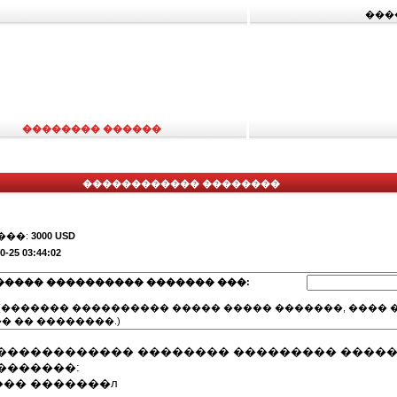
���
�������� ������
������������ ��������
���:
3000 USD
0-25 03:44:02
����� ���������� ������� ���:
(������� ���������� ����� ����� �������, ���� �
� �� ��������.)
������������ �������� ��������� �����
�������:
�� �������л