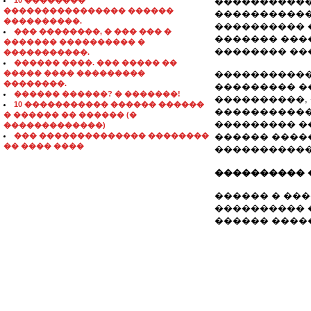
10 ��������
�����������
���������������� ������
�����������
����������.
���������� 
��� ��������, � ��� ��� �
������� ���
������� ���������� �
�������� ��
�����������.
������ ����. ��� ����� ��
����� ���� ���������
�����������
��������.
��������� �
������ ������? � �������!
����������,
10 ����������� ������ ������
�����������
� ������ �� ������ (�
��������� ��
�������������)
��� �������������� ��������
������ ����
�� ���� ����
�����������
���������� 
������ � ��
���������� 
������ ��������