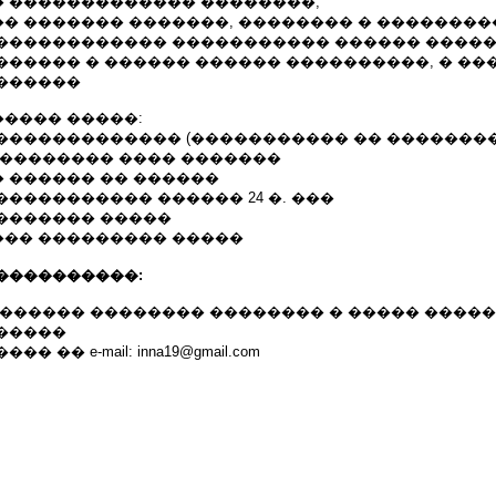
 ������������� ��������;
� ������� �������, �������� � ��������
������������ ����������� ������ �����
������ � ������ ������ ����������, � �
������
���� �����:
������������� (����������� �� �������
 �������� ���� �������
 ������ �� ������
���������� ������ 24 �. ���
������� �����
�� ��������� �����
����������:
������� �������� �������� � ����� �����
�����
 �� e-mail: inna19@gmail.com