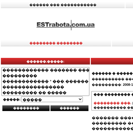
������ ��� �����������
�������� ��������
������.�����:
������ � �����
���������� ��
���������:
2008-1
��� �������� 
�����:
�������� ���.
���������� ��
������� ���
��������� �
�����������