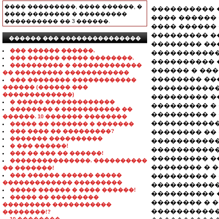
���� ���������, ���� ������, �
���������� 
���� �������� � ���������
���� ������ 
���������� �� 3 ������.
���� ������
��������� �
������ ��� ���������������
�������� ��
��� ������ ������.
�����������
��� ������ ����� ��������.
���������� 
���������� � �������������
������ � ���
�� ��������� ������������
�������� ��
��� �������� ������������
������ (������ ���
�����������
�������������)
��������� �
� ����� �������������
��������� �
�������� � ����������� ��
��������� �
������. 10 ������� ��������
�����������
����� �� ������� � �������
��� ���� �� ���������?
�������� ��
������� ����������
�����������
� ��� ������!
�����������
��� �� ��� �� ������!
��������� �
���������������. ����������
�������� � 
�� �������!
��� ������ ������ �����
��������� �
������������� ���������
�����������
����� ������ � ���� ������!
���������� 
����� �� ���������
�������� � 
��������� �����������
�����������
��������!?