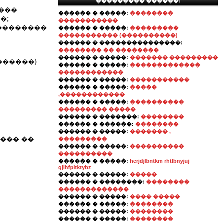
��������� ������:
���
������ � �����:
��������
�;
�����������
���������
������ � �����:
���������
����������� (����������)
������ � ���������������:
�������� �� ��������
������ � �����:
������� ���������
������)
������ � �����:
�������������
������������
������ � �����:
�����������
������ � �����:
�����
,������������
������ � �����:
����������
��������� �����
������ � �������:
��������
������ � ������:
��������
������ � �����:
������� ,
��� ��
���������
������ � �����:
����������
����������
������ � �����:
herjdjlbntkm rhtlbnyjuj
gjlhfpltktybz
������ � �����:
�����
������ � ��������:
��������
�������������
������ � �����:
���� �����
������ � �����:
��������
������ � �����:
��������
������ � �����:
��������