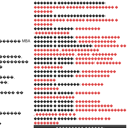
������ � ���������������:
���������� ������ ��������� �
������
������ � ���������������:
���������� ������ ��������� �
������
������ � �����:
��������
-�����������
������ � �����:
�������� ������
������ MBA
������ � ������:
������������
������ � �����������:
�������� ��
�������� , ������������
������������� , ���� -��������
������,
������ � �����:
������������
���������
������ � �����:
������! ��������
�
�� �������
������ � �������:
�����������
������ � �����:
�����������
����,
�������
��;
������ � �������:
�������
��������
���� ��
������ � �����:
��������
�������������
������ � �����:
��������
������ � �����:
������������
������ � �����:
������� ���������
�������
, ������� ��� � �
������ � ������:
�������� ��
�
��������