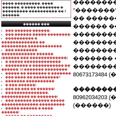
��������
���� ���������, ����
������, � ���� �������� �
"�������"
��������� ���������� �� 3
������.
�� ����
������ ���
������ �
���������������
��� ������ ������.
��������
��� ������ ����� ��������.
���������� �
��������
������������� ��
��������� ������������
��������
��� ��������
������������ ������
������� 
(������ ��� �������������)
� ����� �������������
���������
�������� � ����������� ��
������. 10 ������� ��������
80673173484 
����� �� ������� � �������
��� ���� �� ���������?
������� ����������
� ��� ������!
��������
��� �� ��� �� ������!
���������������.
80962034203
���������� �� �������!
��� ������ ������ �����
(������)
������������� ���������
����� ������ � ����
������!