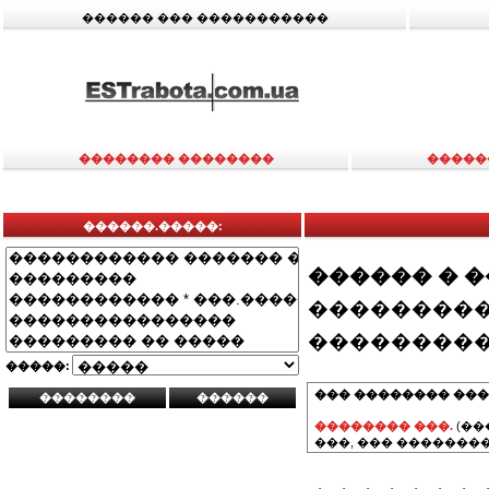
������ ��� �����������
�������� ��������
�����
������.�����:
������ � 
���������
���������
�����:
��� �������� ���
�������� ���.
(��
���, ��� ��������