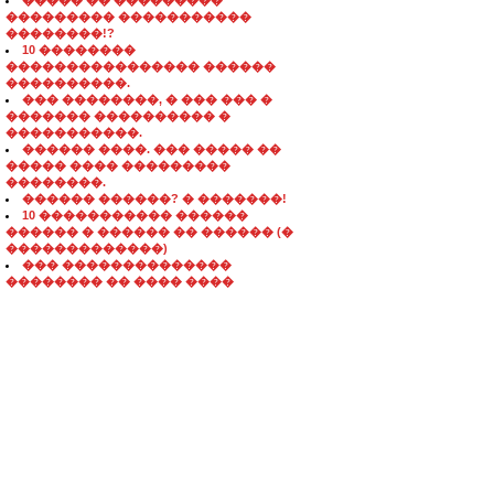
����� �� ���������
��������� �����������
��������!?
10 ��������
���������������� ������
����������.
��� ��������, � ��� ��� �
������� ���������� �
�����������.
������ ����. ��� ����� ��
����� ���� ���������
��������.
������ ������? � �������!
10 ����������� ������
������ � ������ �� ������ (�
�������������)
��� ��������������
�������� �� ���� ����