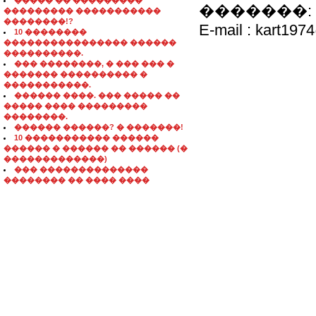
����� �� ���������
�������: 8 0
��������� �����������
��������!?
E-mail : kart197
10 ��������
���������������� ������
����������.
��� ��������, � ��� ��� �
������� ���������� �
�����������.
������ ����. ��� ����� ��
����� ���� ���������
��������.
������ ������? � �������!
10 ����������� ������
������ � ������ �� ������ (�
�������������)
��� ��������������
�������� �� ���� ����