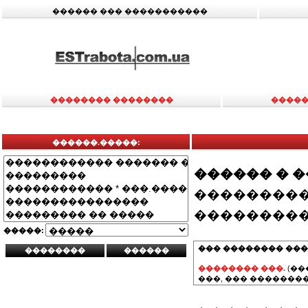
������ ��� �����������
�������� ��������
�����
������.�����:
������ � 
���������
���������
�����:
��� �������� ���
�������� ���.
(��
���, ��� ��������