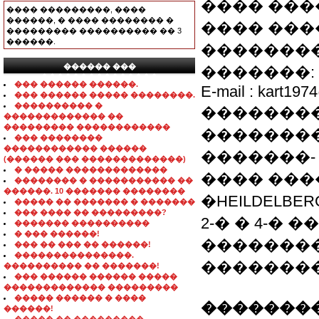
���� ���
���� ���������, ����
������, � ���� �������� �
���� �����
��������� ���������� �� 3
������.
��������
������ ���
�������: 8 0
���������������
��� ������ ������.
E-mail : kart197
��� ������ ����� ��������.
���������� �
��������
������������� ��
��������� ������������
��������
��� ��������
������������ ������
�������-
(������ ��� �������������)
� ����� �������������
���� ���
�������� � ����������� ��
������. 10 ������� ��������
�HEILDELBER
����� �� ������� � �������
��� ���� �� ���������?
2-� � 4-�
������� ����������
� ��� ������!
��������
��� �� ��� �� ������!
���������������.
�������
���������� �� �������!
��� ������ ������ �����
������������� ���������
����� ������ � ����
��������
������!