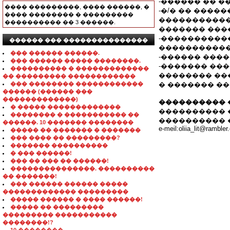
-������ �� ��
���� ���������, ���� ������, �
-�/� �� ����
���� �������� � ���������
�����������
���������� �� 3 ������.
������� ���
-�����������
������ ��� ���������������
�����������
��� ������ ������.
-������ �����
��� ������ ����� ��������.
-������� ���� 
���������� � �������������
�������� ��
�� ��������� ������������
��� �������� ������������
� ������� �
������ (������ ���
�������������)
���������� 
� ����� �������������
���������� �����
�������� � ����������� ��
���������� 
������. 10 ������� ��������
e-meil:oliia_lit@ramble
����� �� ������� � �������
��� ���� �� ���������?
������� ����������
� ��� ������!
��� �� ��� �� ������!
���������������. ����������
�� �������!
��� ������ ������ �����
������������� ���������
����� ������ � ���� ������!
����� �� ���������
��������� �����������
��������!?