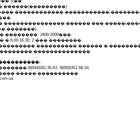
�� 3-��
�� ������(���������)
��� ������������,�����������,�������
���:
 ���������������,������ ���.�����(�����
� �������).
 ��������, 1800-2000���.
� 8,00-16,30, 2 ��� ��������.
��������� ���������� ������ � �������
��������� ��������������.
����������:
��:8(044)581-35-63; 8(050)351-56-24
���� ����� ����������
r.com.ua