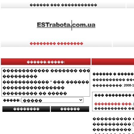
������ ��� �����������
�������� ��������
������.�����:
������ � �����
���������� ��
���������:
2008-1
��� �������� 
�����:
�������� ���.
���������� ��
���������� 
���������� (�
����������: