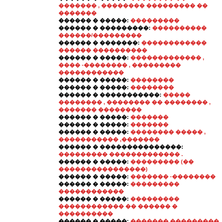
������� , �������� ��������� ��
�������
������ � �����:
���������
������ � ���������:
����������
������/���������
������ � �������:
������������
������ ����������
������ � �����:
������������� ,
���� -�������� , ���������
������������
������ � �����:
��������
������ � �����:
��������
������ � �����������:
�����
�������� , �������� �� �������� ,
������� ��������
������ � �����:
�������
������ � �����:
�������
������ � �����:
�������� ����� ,
����������� ,�������
������ � ���������������:
��������� ������������� .
������ � �����:
��������� (��
����������������)
������ � �����:
������� -��������
������ � �����:
���������
������������
������ � �����:
���������
������������ �� ������ �
����������
������ � �����:
������� ���������