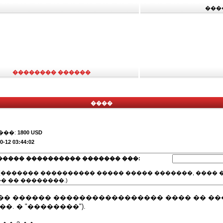
���
�������� ������
����
���:
1800 USD
0-12 03:44:02
����� ���������� ������� ���:
(������� ���������� ����� ����� �������, ���� �
� �� ��������.)
�� ������ ����������������� ���� �� �
�. � "��������").