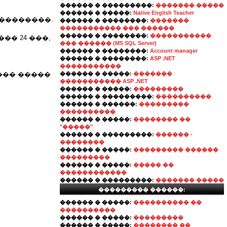
������ � ���������:
������� �����
������ � �����:
Native English Teacher
��������.
������ � ��������:
�������
����������� ��� ������
������ � ��������:
�����������
� 24 ���,
��� ������ (MS SQL Server)
������ � ��������:
Account manager
������ � ��������:
ASP .NET
�����������
��� �����
������ � �����:
�������
����������� ASP .NET
������ � �����:
���������
������ � ���������:
����������
������ � ������:
���������
����������
������ � �����:
�������� ��
"�����"
������ � ���������:
������ -
��������
������ � �����:
��������� ������
���������
������ � �����:
����� ��
������������
������ � ���������:
������� �����
��������� ������:
������ � �����:
���������� ��
����������
������ � �����:
���������
������ � �����:
�������� ��