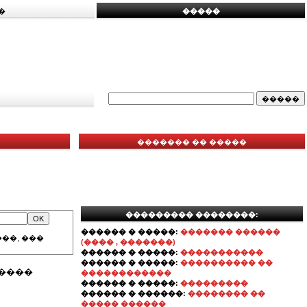
�
�����
������� �� �����
��������� ��������:
������ � �����:
������� ������
��, ���
(���� , �������)
������ � �����:
�����������
������ � �����:
���������� ��
�����
������������
������ � �����:
���������
������ � ������:
�������� ��
����� ������