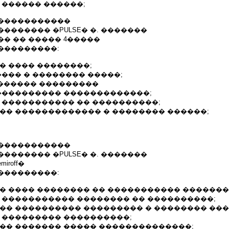
 ������ ������;
�����������
������� �PULSE� �. �������
� �� ����� 4�����
���������:
� ���� ��������;
���� � �������� �����;
������� ���������
����������� �������������;
� ����������� �� ����������;
��� ������������� � �������� ������;
�����������
������� �PULSE� �. �������
iroff�
���������:
�� ���� �������� �� ����������� �������
� ����������� �������� �� ����������;
��� ���������� ��������� � �������� ���
� ��������� ����������;
��� ������� ����� ��������������;