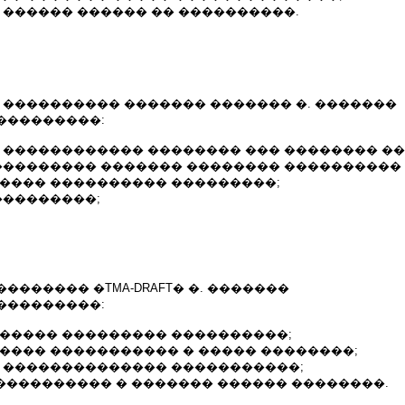
 ������ ������ �� ����������.
 ���������� ������� ������� �. �������
���������:
 ������������ �������� ��� �������� ��
���������� ������� �������� ����������
����� ���������� ���������;
���������;
������� �TMA-DRAFT� �. �������
���������:
������ ��������� ����������;
����� ����������� � ����� ��������;
� �������������� �����������;
����������� � ������� ������ ��������.