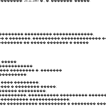
������: 25.11.1987 �., �. �������. �����.
�������� ��������� �������������,
� � �������, ��������� ������������� �
������� �� ����� ������� � �����
�. �����
�����������
��� �������� �. �������
���������:
 ���� ��������;
���� � �������� �����;
������� ���������;
 ���������, ���������� ��������� �����
����������� �������������;
��� ���������� ��������� � �������� ���