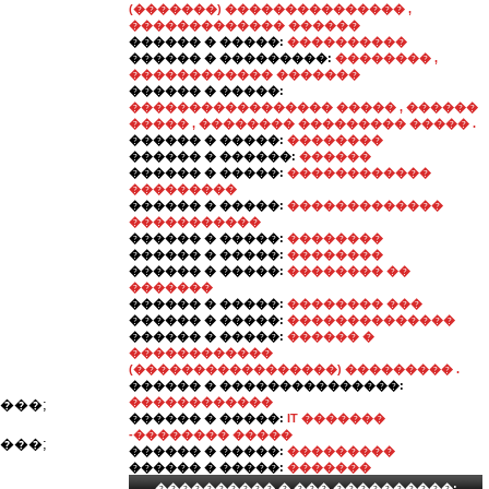
(�������) ��������������� ,
������������� ������
������ � �����:
����������
������ � ���������:
�������� ,
������������ �������
������ � �����:
����������������� ����� , ������
����� , �������� ��������� ����� .
������ � �����:
��������
������ � ������:
������
������ � �����:
������������
���������
������ � �����:
�������������
�����������
������ � �����:
��������
������ � �����:
��������
������ � �����:
�������� ��
�������
������ � �����:
�������� ���
������ � �����:
��������������
������ � �����:
������ �
������������
(�����������������) ��������� .
������ � ���������������:
������������
���;
������ � �����:
IT �������
-�������� �����
���;
������ � �����:
���������
������ � �����:
�������
���������� � ��� ����������: