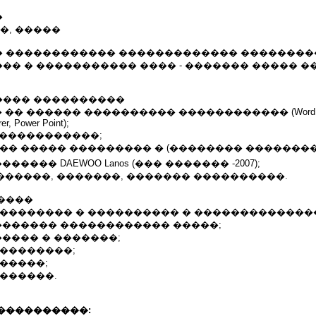
�
���, �����
 ������������ ������������� ��������
�� � ����������� ���� - ������� ����� �
���� ����������
�� ������ ���������� ������������ (Word, Exce
er, Power Point);
� �����������;
� ����� ��������� � (�������� �������� � 2
����� DAEWOO Lanos (��� ������� -2007);
�������, �������, ������� ����������.
����
��������� � ���������� � �������������
�������� ������������ �����;
����� � �������;
���������;
�����;
������.
����������: