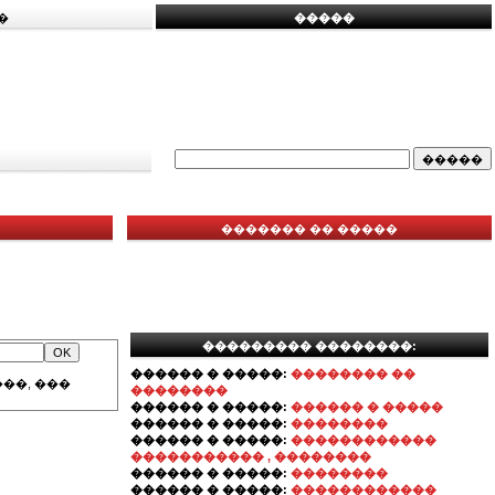
�
�����
������� �� �����
��������� ��������:
������ � �����:
�������� ��
��, ���
��������
������ � �����:
������ � �����
������ � �����:
��������
������ � �����:
������������
����������� , ��������
������ � �����:
��������
������ � �����:
������������