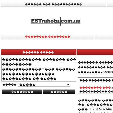
������ ��� �����������
�������� ��������
������.�����:
������ � ����
���������� ��
���������:
2008-0
��� �������� 
�����:
�������� ���.
���������� ��
������� ���
��. ��������, 
���. +38 (057)7144-68