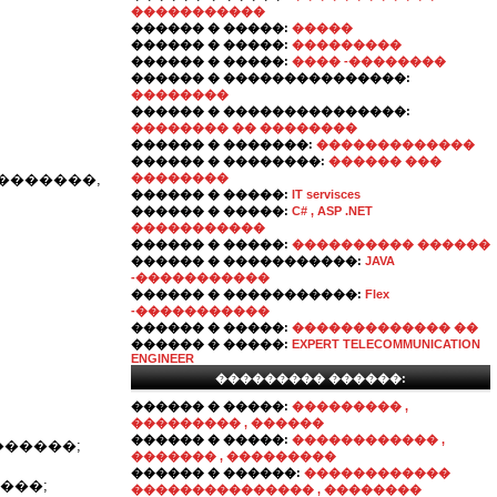
�����������
������ � �����:
�����
������ � �����:
���������
������ � �����:
���� -��������
������ � ���������������:
��������
������ � ���������������:
�������� �� ��������
������ � �������:
�������������
������ � ��������:
������ ���
�������,
��������
������ � �����:
IT servisces
������ � �����:
C# , ASP .NET
�����������
������ � �����:
���������� ������
������ � �����������:
JAVA
-�����������
������ � �����������:
Flex
-�����������
������ � �����:
������������� ��
������ � �����:
EXPERT TELECOMMUNICATION
ENGINEER
��������� ������:
������ � �����:
��������� ,
��������� , ������
������ � �����:
������������ ,
������;
������� , ���������
������ � ������:
������������
���;
��������������� , ��������