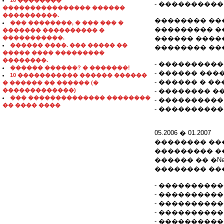
10 ��������
- ����������
���������������� ������
����������.
�������� ��
��� ��������, � ��� ��� �
��������� ��
������� ���������� �
�����������.
������ �����
������ ����. ��� ����� ��
�������� ��
����� ���� ���������
��������.
- ����������
������ ������? � �������!
- ������ ���
10 ����������� ������ ������
- ������ � �
� ������ �� ������ (�
�������������)
- �������� 
��� �������������� ��������
- ���������
�� ���� ����
- ���������
05.2006 � 01.2007
�������� ��
��������� ��
������ �� �Nem
�������� ��
- ���������
- ���������
- ���������
- ���������
- ���������