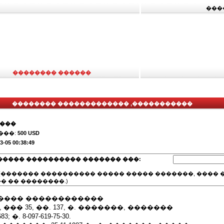
���
�������� ������
�������� ������������� ,�����������
����
���:
500 USD
3-05 00:38:49
����� ���������� ������� ���:
(������� ���������� ����� ����� �������, ���� �
� �� ��������.)
���� ������������
��� 35, ��. 137, �. �������, �������
3; �. 8-097-619-75-30.