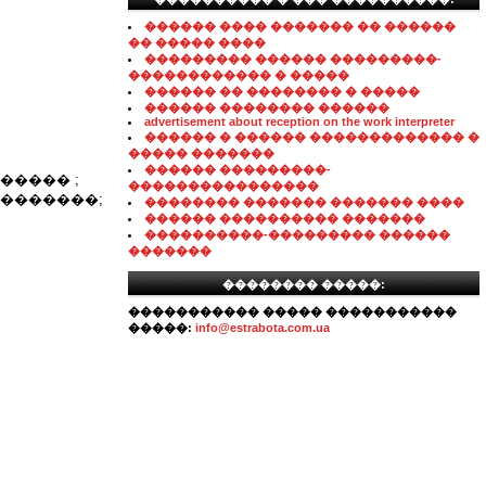
������ ���� ������� �� ������
�� ����� ����
��������� ������ ���������-
������������ � �����
������ �� �������� � �����
������ �������� ������
advertisement about reception on the work interpreter
������ � ������ ������������� �
����� �������
������ ���������-
����� ;
����������������
 �������;
�������� ������� ������� ����
������ ���������� �������
����������-��������� ������
�������
�������� �����:
����������� ����� �����������
�����:
info@estrabota.com.ua