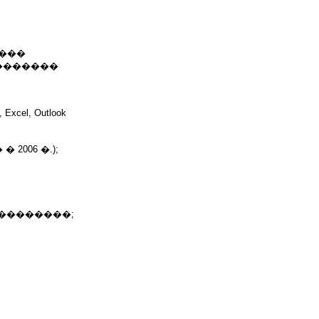
���
�������
l, Outlook
006 �.);
��������;