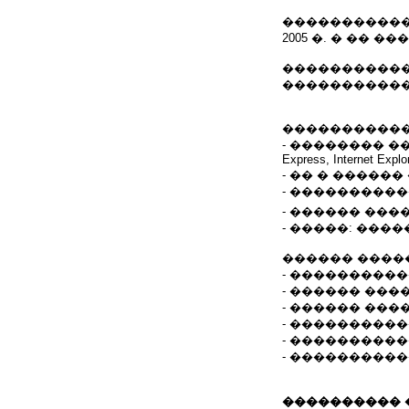
����������
2005 �. � �� �
�����������
�����������
����������
- �������� �� 
Express, Internet Explor
- �� � �����
- �����������
- ������ �����
- �����: ���
������ ����
- ���������
- ������ ��
- ������ ���
- ���������
- ����������
- ����������
���������� 