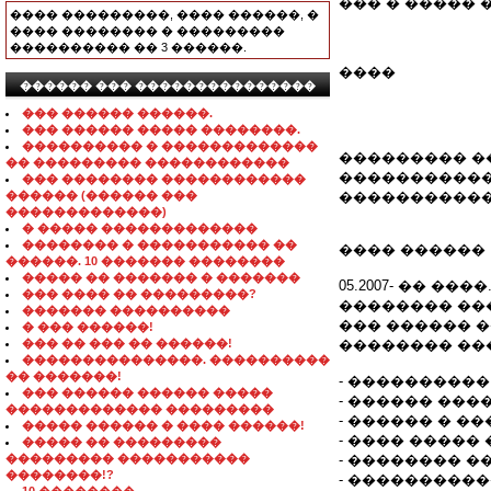
��� � ����� ��
���� ���������, ���� ������, �
���� �������� � ���������
���������� �� 3 ������.
����
������ ��� ���������������
��� ������ ������.
��� ������ ����� ��������.
���������� � �������������
��������� �
�� ��������� ������������
�����������
��� �������� ������������
������ (������ ���
�����������
�������������)
� ����� �������������
�������� � ����������� ��
���� ������
������. 10 ������� ��������
����� �� ������� � �������
05.2007- �� ���
��� ���� �� ���������?
�������� ��
������� ����������
��� ������ �
� ��� ������!
��� �� ��� �� ������!
�������� ��
���������������. ����������
�� �������!
- ����������
��� ������ ������ �����
- ������ ���
������������� ���������
- ������ � �
����� ������ � ���� ������!
- ���� �����
����� �� ���������
��������� �����������
- �������� 
��������!?
- ���������