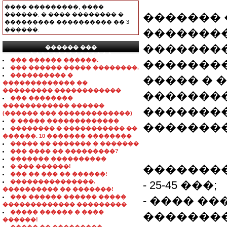
���� ���������, ����
������, � ���� �������� �
������� 
��������� ���������� �� 3
������.
�������
�������
������ ���
���������������
��� ������ ������.
��������
��� ������ ����� ��������.
���������� �
����� � 
������������� ��
��������� ������������
��������
��� ��������
������������ ������
�������
(������ ��� �������������)
� ����� �������������
��������
�������� � ����������� ��
������. 10 ������� ��������
����� �� ������� � �������
��� ���� �� ���������?
������� ����������
� ��� ������!
��������
��� �� ��� �� ������!
���������������.
- 25-45 ���;
���������� �� �������!
��� ������ ������ �����
- ���� ��
������������� ���������
����� ������ � ����
�������
������!