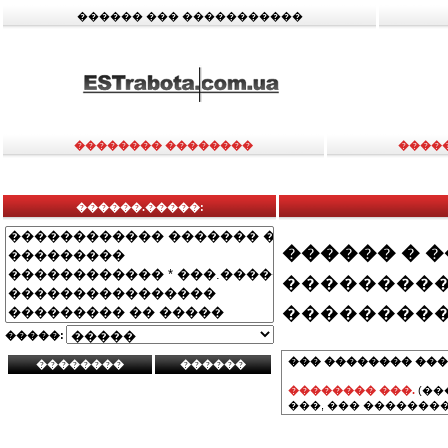
������ ��� �����������
�������� ��������
����
������.�����:
������ � 
���������
���������
�����:
��� �������� ���
�������� ���.
(��
���, ��� ��������