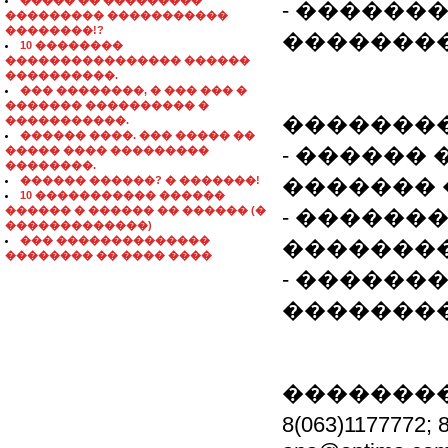
����� �� ���������
- ������
��������� �����������
��������!?
�������
10 ��������
���������������� ������
����������.
��� ��������, � ��� ��� �
������� ���������� �
�������
�����������.
������ ����. ��� ����� ��
- ������
����� ���� ���������
��������.
������ ������? � �������!
������� 
10 ����������� ������
������ � ������ �� ������ (�
- ������
�������������)
��� ��������������
��������
�������� �� ���� ����
- ������
��������
��������
8(063)1177772