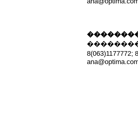
ana@optima.com
��������
��������
8(063)1177772
ana@optima.com