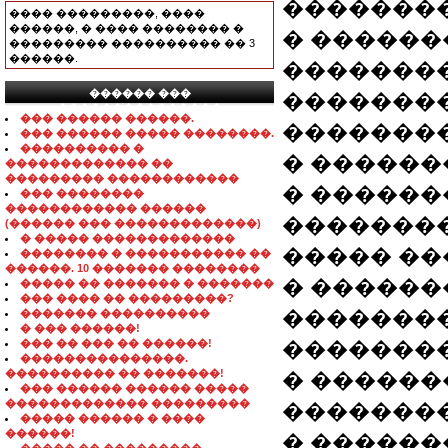
��������
���� ���������, ����
������, � ���� �������� �
� ������
��������� ���������� �� 3
������.
��������
������ ���
��������
���������������
��� ������ ������.
��������
��� ������ ����� ��������.
���������� �
� ������
������������� ��
��������� ������������
� ������
��� ��������
������������ ������
�������
(������ ��� �������������)
� ����� �������������
����� ��
�������� � ����������� ��
������. 10 ������� ��������
� ������
����� �� ������� � �������
��� ���� �� ���������?
�������
������� ����������
� ��� ������!
��� �� ��� �� ������!
��������
���������������.
���������� �� �������!
� ������
��� ������ ������ �����
������������� ���������
��������
����� ������ � ����
������!
� ������