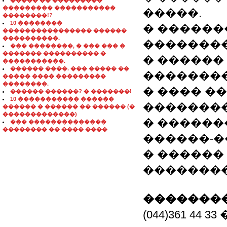
����� �� ���������
��������� �����������
�����.
��������!?
10 ��������
� ������
���������������� ������
����������.
��������
��� ��������, � ��� ��� �
������� ���������� �
� ������
�����������.
������ ����. ��� ����� ��
��������
����� ���� ���������
��������.
� ���� ��
������ ������? � �������!
10 ����������� ������
��������
������ � ������ �� ������ (�
�������������)
� �������
��� ��������������
�������� �� ���� ����
������-����
� ������
�������
��������
(044)361 4