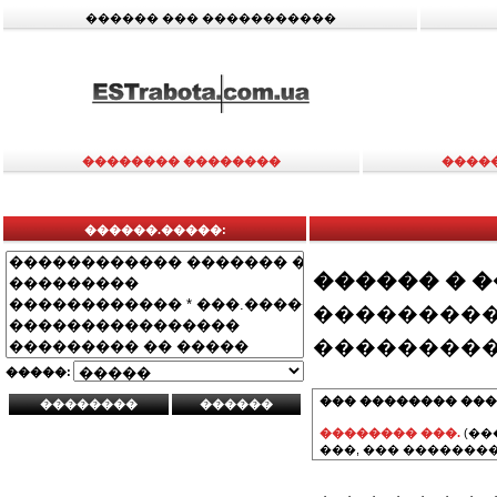
������ ��� �����������
�������� ��������
����
������.�����:
������ � 
���������
���������
�����:
��� �������� ���
�������� ���.
(��
���, ��� ��������