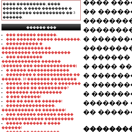
���� ��
���� ���������, ����
������, � ���� �������� �
�� �����
��������� ���������� �� 3
������.
�������
������ ���
��������
���������������
��� ������ ������.
� ������
��� ������ ����� ��������.
���������� �
��������
������������� ��
��������� ������������
� ������
��� ��������
������������ ������
� ���� �
(������ ��� �������������)
� ����� �������������
� ������
�������� � ����������� ��
������. 10 ������� ��������
� ������
����� �� ������� � �������
��� ���� �� ���������?
� �����
������� ����������
� ��� ������!
��� �� ��� �� ������!
�������
���������������.
���������� �� �������!
�� �����
��� ������ ������ �����
������������� ���������
����� ������ � ����
��������
������!