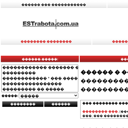
������ ��� �����������
�������� ��������
�����
������.�����:
��
������ � 
���������
���������
�����:
��� �������� ���
�������� ���.
(��
���, ��� ��������