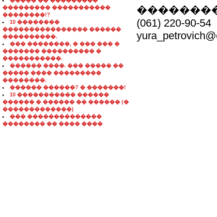
����� �� ���������
�������
��������� �����������
��������!?
(061) 220-90-54
10 ��������
���������������� ������
yura_petrovich@
����������.
��� ��������, � ��� ��� �
������� ���������� �
�����������.
������ ����. ��� ����� ��
����� ���� ���������
��������.
������ ������? � �������!
10 ����������� ������
������ � ������ �� ������ (�
�������������)
��� ��������������
�������� �� ���� ����