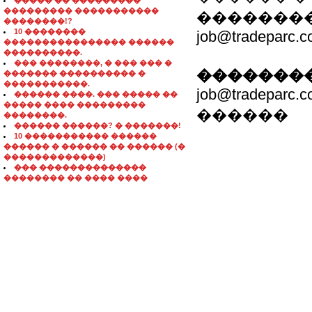
����� �� ���������
��������� �����������
��������
��������!?
10 ��������
job@tradeparc.
���������������� ������
����������.
��� ��������, � ��� ��� �
��������
������� ���������� �
�����������.
job@tradeparc.
������ ����. ��� ����� ��
����� ���� ���������
������
��������.
������ ������? � �������!
10 ����������� ������
������ � ������ �� ������ (�
�������������)
��� ��������������
�������� �� ���� ����