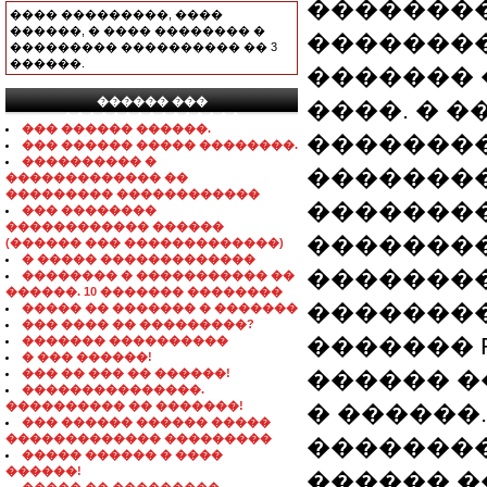
�������� T
���� ���������, ����
������, � ���� �������� �
��������� Se
��������� ���������� �� 3
������.
������� 
������ ���
����. � ��� 
���������������
��� ������ ������.
��������
��� ������ ����� ��������.
���������� �
��������
������������� ��
��������� ������������
��������
��� ��������
������������ ������
��������
(������ ��� �������������)
� ����� �������������
�������
�������� � ����������� ��
������. 10 ������� ��������
�������
����� �� ������� � �������
��� ���� �� ���������?
������� Re
������� ����������
� ��� ������!
��� �� ��� �� ������!
������ ���
���������������.
���������� �� �������!
� ������.
��� ������ ������ �����
������������� ���������
��������:
����� ������ � ����
������!
������ ��