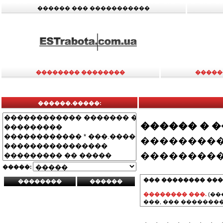
������ ��� �����������
�������� ��������
�����
������.�����:
������ � 
���������
���������
�����:
��� �������� ���
�������� ���.
(��
���, ��� ��������