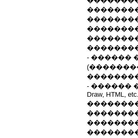
��������
��������
��������
��������
��������
��������
- ������
(�������
��������
- ������ �� ( 
Draw, HTML, etc.
��������
�������
��������
�������