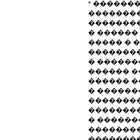
* �������
�������
��������
� ������
����� � 
�������
� ������
������ �
������ �
� ������
�������
��������
� ������
��������
��������