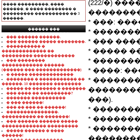
(222/�) �
���� ���������, ����
������, � ���� �������� �
�������
��������� ���������� �� 3
������.
* ���: ��
������ ���
* �������:
���������������
��� ������ ������.
* ��� ����
��� ������ ����� ��������.
���������� �
* ����� 
������������� ��
��������� ������������
* ������
��� ��������
������������ ������
* ����: ��
(������ ��� �������������)
� ����� �������������
* ������
�������� � ����������� ��
������. 10 ������� ��������
��������
����� �� ������� � �������
��� ���� �� ���������?
���).
������� ����������
� ��� ������!
��� �� ��� �� ������!
* ������
���������������.
���������� �� �������!
* ������
��� ������ ������ �����
������������� ���������
* ������
����� ������ � ����
������!
�������