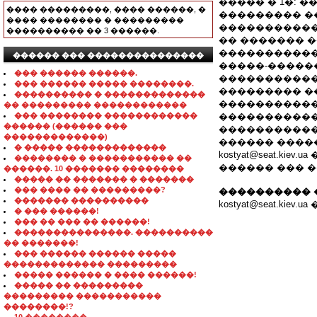
����� � 1�: 
���� ���������, ���� ������, �
��������� �
���� �������� � ���������
�����������
���������� �� 3 ������.
�� ������� 
�����������
������ ��� ���������������
�����-�����
��� ������ ������.
�����������
��� ������ ����� ��������.
��������� ��
���������� � �������������
�����������
�� ��������� ������������
��� �������� ������������
�����������
������ (������ ���
�����������
�������������)
������ ����
� ����� �������������
kostyat@seat.
�������� � ����������� ��
������ ��� �� �
������. 10 ������� ��������
����� �� ������� � �������
��� ���� �� ���������?
���������� 
������� ����������
kostyat@seat.ki
� ��� ������!
��� �� ��� �� ������!
���������������. ����������
�� �������!
��� ������ ������ �����
������������� ���������
����� ������ � ���� ������!
����� �� ���������
��������� �����������
��������!?