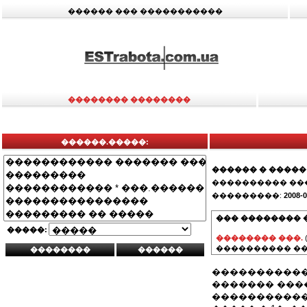
������ ��� �����������
�������� ��������
������.�����:
������ � �����
���������� ��
���������:
2008-0
��� �������� 
�����:
�������� ���.
���������� ��
�����������
������� ���
�����������