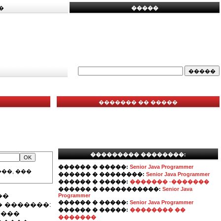
�
�����
������� �� �����
��������� ��������:
������ � �����:
Senior Java Programmer
��, ���
������ � ��������:
Senior Java Programmer
������ � �����:
������� -�������
������ � �����������:
Senior Java
��
Programmer
������ � �����:
Senior Java Programmer
 �������:
������ � �����:
�������� ��
����
�������