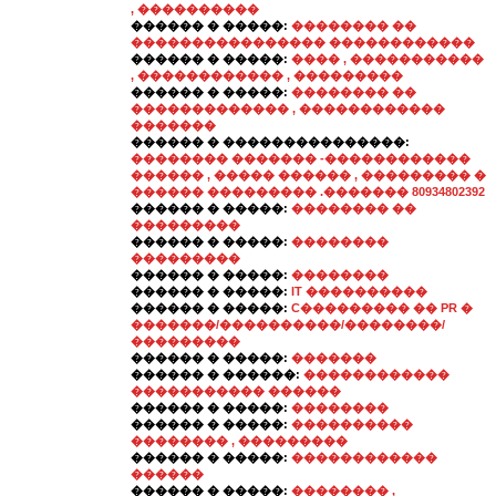
, ����������
������ � �����:
�������� ��
���������������� ������������
������ � �����:
���� , �����������
, ������������ , ���������
������ � �����:
�������� ��
������������� , ������������
�������
������ � ���������������:
�������� ������� -������������
������ , ����� ������ , ��������� �
������ ��������� .������� 80934802392
������ � �����:
�������� ��
���������
������ � �����:
��������
���������
������ � �����:
��������
������ � �����:
IT ����������
������ � �����:
C��������� �� PR �
�������/����������/��������/
���������
������ � �����:
�������
������ � ������:
������������
����������� ������
������ � �����:
��������
������ � �����:
����������
�������� , ���������
������ � �����:
������������
������
������ � �����:
�������� ,