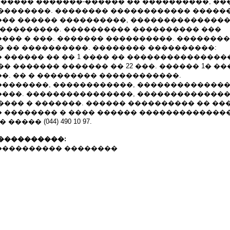
������� �������-������ �� ����������, �
��������. �������� ������������ �����
�� ������ ����������, ���������������
����������. ���������� ���������� ���
��� � ���. ������� ����������. �������
� �� ����������. �������� ����������:
 ������ �� �� 1 ���� �� ���������������
� ������� ������� �� 22 ���. ������ 1� �
�. �� � ��������� ������������.
�������, ������������, ��������������
���. ����������������, ��������������
���� � �������. ������ ���������� �� ��
kiev.ua � �������� � ���� ������ ������������
���� (044) 490 10 97.
����������:
ev.ua ���������� ��������