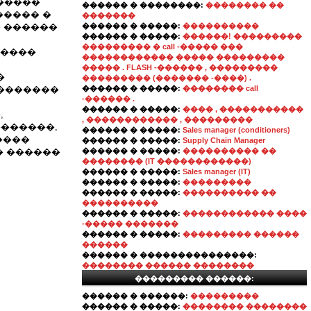
������
������ � ��������:
�������� ��
����� �
�������
 ������
������ � �����:
����������
������ � �����:
������! ���������
��������� � call -����� ���
�����
������������ ����� ���������
����� . FLASH -������ , ���������
�
��������� (������� -����) .
��������
������ � �����:
�������� call
-������ .
������ � �����:
���� , �����������
,
, ������������ , ���������
������,
������ � �����:
Sales manager (conditioners)
����
������ � �����:
Supply Chain Manager
�� ������
������ � �����:
���������� ��
�������� (IT ������������)
������ � �����:
Sales manager (IT)
������ � �����:
���������
������ � �����:
���������� ��
����������
������ � �����:
������������ ����
-����� �������
������ � �����:
��������� ������
������
������ � ���������������:
�������� ������ ��������
��������� ������:
������ � ������:
���������
������ � �����:
�������� ��������