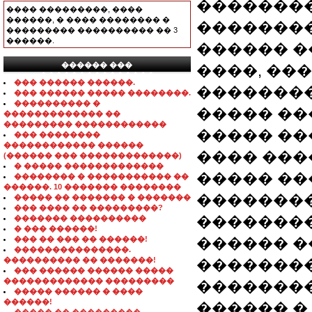
�������
���� ���������, ����
������, � ���� �������� �
�������
��������� ���������� �� 3
������.
������ �
������ ���
����, ��
���������������
��� ������ ������.
��������
��� ������ ����� ��������.
���������� �
����� ��
������������� ��
��������� ������������
����� ��
��� ��������
������������ ������
���� ���
(������ ��� �������������)
� ����� �������������
����� ��
�������� � ����������� ��
������. 10 ������� ��������
��������
����� �� ������� � �������
��� ���� �� ���������?
��������
������� ����������
� ��� ������!
��� �� ��� �� ������!
������ �
���������������.
���������� �� �������!
�������
��� ������ ������ �����
������������� ���������
��������
����� ������ � ����
������!
������ �