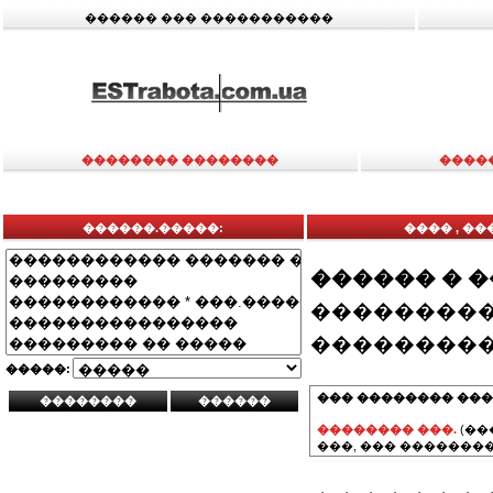
������ ��� �����������
�������� ��������
����
������.�����:
���� , �
������ � 
���������
���������
�����:
��� �������� ���
�������� ���.
(��
���, ��� ��������