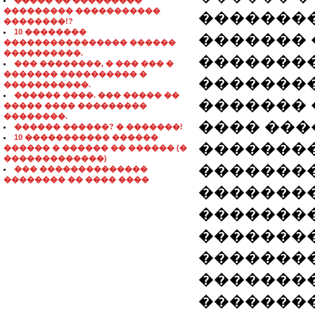
����� �� ���������
��������� �����������
��������
��������!?
10 ��������
������� 
���������������� ������
����������.
�������
��� ��������, � ��� ��� �
������� ���������� �
��������
�����������.
������ ����. ��� ����� ��
������� 
����� ���� ���������
��������.
���� ���
������ ������? � �������!
10 ����������� ������
��������
������ � ������ �� ������ (�
�������������)
�������
��� ��������������
�������� �� ���� ����
��������
�������
��������
�������
��������
��������