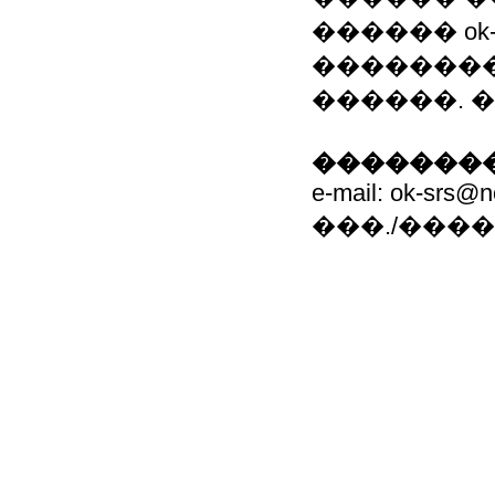
������ ok-
��������
������. ���
��������
e-mail: ok-srs@n
���./���� 8(