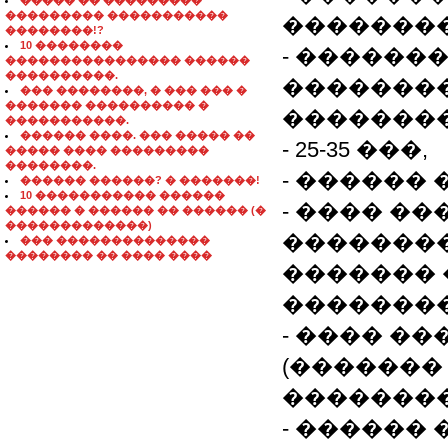
����� �� ���������
��������� �����������
��������
��������!?
10 ��������
- ������
���������������� ������
����������.
�������
��� ��������, � ��� ��� �
������� ���������� �
��������
�����������.
������ ����. ��� ����� ��
- 25-35 ���,
����� ���� ���������
��������.
- ������
������ ������? � �������!
10 ����������� ������
- ���� �
������ � ������ �� ������ (�
�������������)
��������
��� ��������������
�������� �� ���� ����
������� 
�������
- ���� �
(������� 
��������
- ������