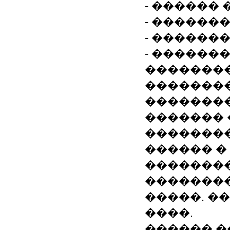
- ������
- ������
- ������
- ������
�������
��������
�������
������� 
��������
������ �
��������
�������
�����. �
����.
������ �