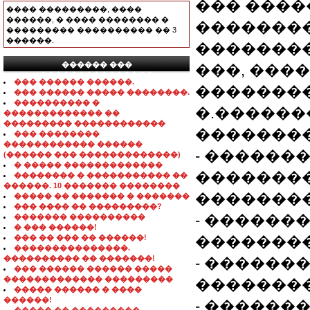
��� ����
���� ���������, ����
������, � ���� �������� �
��������
��������� ���������� �� 3
������.
��������
������ ���
���, ���
���������������
��� ������ ������.
��������
��� ������ ����� ��������.
���������� �
�.������
������������� ��
��������� ������������
�������
��� ��������
������������ ������
- ������
(������ ��� �������������)
� ����� �������������
�������
�������� � ����������� ��
������. 10 ������� ��������
��������
����� �� ������� � �������
��� ���� �� ���������?
- ������
������� ����������
� ��� ������!
��� �� ��� �� ������!
��������
���������������.
���������� �� �������!
- ������
��� ������ ������ �����
������������� ���������
��������
����� ������ � ����
������!
- ������