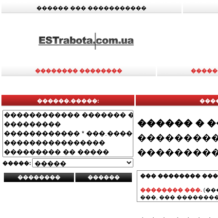
������ ��� �����������
�������� ��������
�����
������.�����:
����
������ � 
���������
���������
�����:
��� �������� ���
�������� ���.
(��
���, ��� ��������