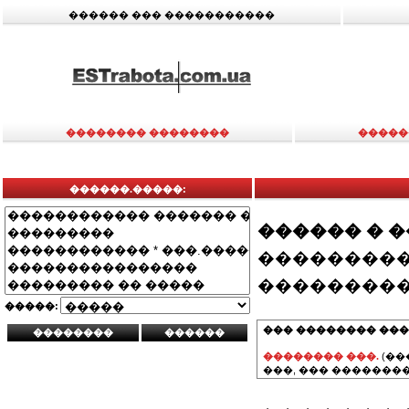
������ ��� �����������
�������� ��������
�����
������.�����:
������ � 
���������
���������
�����:
��� �������� ���
�������� ���.
(��
���, ��� ��������