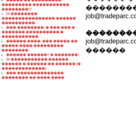
����� �� ���������
��������� �����������
��������
��������!?
10 ��������
job@tradeparc.
���������������� ������
����������.
��� ��������, � ��� ��� �
��������
������� ���������� �
�����������.
job@tradeparc.
������ ����. ��� ����� ��
����� ���� ���������
������
��������.
������ ������? � �������!
10 ����������� ������
������ � ������ �� ������ (�
�������������)
��� ��������������
�������� �� ���� ����