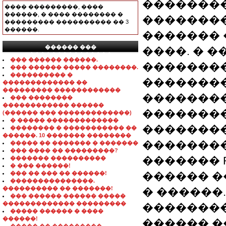
�������� T
���� ���������, ����
������, � ���� �������� �
��������� Se
��������� ���������� �� 3
������.
������� 
������ ���
����. � ��� 
���������������
��� ������ ������.
��������
��� ������ ����� ��������.
���������� �
��������
������������� ��
��������� ������������
��������
��� ��������
������������ ������
��������
(������ ��� �������������)
� ����� �������������
�������
�������� � ����������� ��
������. 10 ������� ��������
�������
����� �� ������� � �������
��� ���� �� ���������?
������� Re
������� ����������
� ��� ������!
��� �� ��� �� ������!
������ ���
���������������.
���������� �� �������!
� ������.
��� ������ ������ �����
������������� ���������
��������:
����� ������ � ����
������!
������ ��