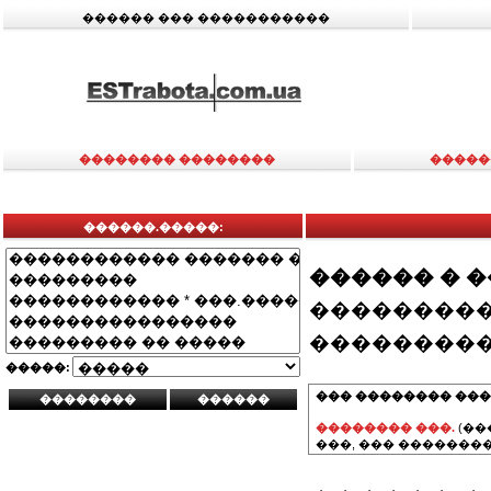
������ ��� �����������
�������� ��������
�����
������.�����:
������ � 
���������
���������
�����:
��� �������� ���
�������� ���.
(��
���, ��� ��������