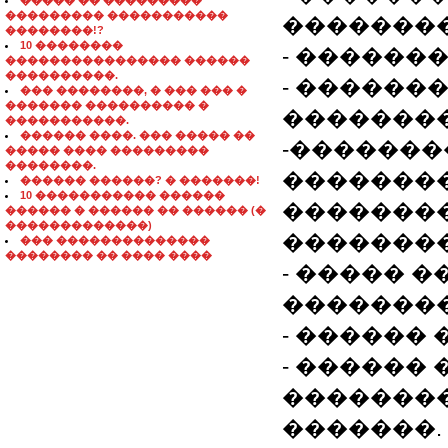
����� �� ���������
��������� �����������
��������
��������!?
10 ��������
- ������
���������������� ������
����������.
- ������
��� ��������, � ��� ��� �
������� ���������� �
��������
�����������.
������ ����. ��� ����� ��
-�������
����� ���� ���������
��������.
�������
������ ������? � �������!
10 ����������� ������
�������
������ � ������ �� ������ (�
�������������)
��������
��� ��������������
�������� �� ���� ����
- ����� �
��������
- ������
- ������
��������
�������.