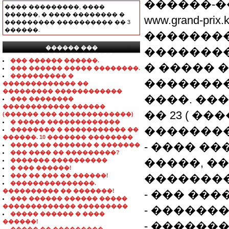
������-�
���� ���������, ����
������, � ���� �������� �
www.grand-pr
��������� ���������� �� 3
������.
��������
������ ���
�������
���������������
��� ������ ������.
� ����� 
��� ������ ����� ��������.
���������� �
��������
������������� ��
��������� ������������
����. ����
��� ��������
������������ ������
�� 23 ( ��
(������ ��� �������������)
� ����� �������������
��������
�������� � ����������� ��
������. 10 ������� ��������
- ���� ��
����� �� ������� � �������
��� ���� �� ���������?
�����, �
������� ����������
� ��� ������!
��� �� ��� �� ������!
��������
���������������.
���������� �� �������!
- ��� ���
��� ������ ������ �����
������������� ���������
- ������� 
����� ������ � ����
������!
- ������