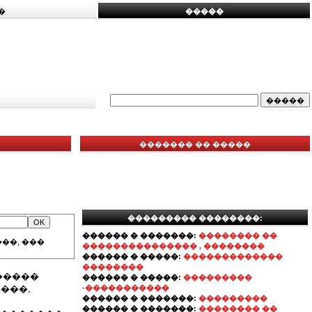
�
�����
������� �� �����
��������� ��������:
������ � �������:
�������� ��
��, ���
��������������� , ��������
������ � �����:
�������������
��������
�������
������ � �����:
���������
����,
-�����������
������ � �������:
���������
������ � �������:
�������� ��