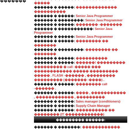
��������
�����
������ � �����:
�������������
����������
������ � �����:
Senior Java Programmer
������ � ��������:
Senior Java Programmer
������ � �����:
������� -�������
������ � �����������:
Senior Java
Programmer
������ � �����:
Senior Java Programmer
������ � �����:
�������� ��
�������
������ � ��������:
�������� ��
�������
������ � �����:
����������
������ � �����:
������! ���������
��������� � call -����� ���
������������ ����� ���������
����� . FLASH -������ , ���������
��������� (������� -����) .
������ � �����:
�������� call
-������ .
������ � �����:
���� , �����������
, ������������ , ���������
������ � �����:
Sales manager (conditioners)
������ � �����:
Supply Chain Manager
������ � �����:
���������� ��
�������� (IT ������������)
��������� ������:
������ � �������:
������������