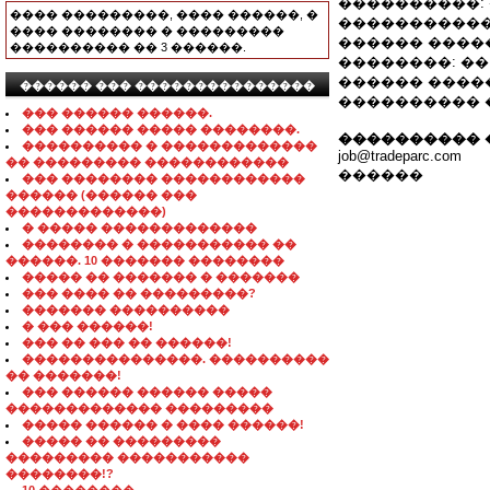
����������:
���� ���������, ���� ������, �
������������
���� �������� � ���������
������ ������:
���������� �� 3 ������.
��������: �� 
������ ������
������ ��� ���������������
���������� ���
��� ������ ������.
��� ������ ����� ��������.
���������� 
���������� � �������������
job@tradeparc.com
�� ��������� ������������
������
��� �������� ������������
������ (������ ���
�������������)
� ����� �������������
�������� � ����������� ��
������. 10 ������� ��������
����� �� ������� � �������
��� ���� �� ���������?
������� ����������
� ��� ������!
��� �� ��� �� ������!
���������������. ����������
�� �������!
��� ������ ������ �����
������������� ���������
����� ������ � ���� ������!
����� �� ���������
��������� �����������
��������!?