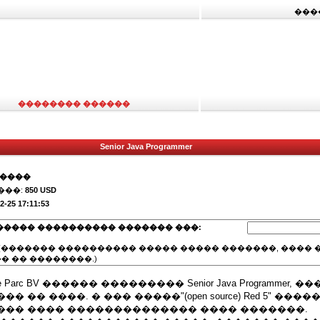
���
�������� ������
Senior Java Programmer
�����
���:
850 USD
2-25 17:11:53
����� ���������� ������� ���:
(������� ���������� ����� ����� �������, ���� �
� �� ��������.)
Parc BV ������ ��������� Senior Java Programmer, 
 �� ����. � ��� �����"(open source) Red 5" ����
��� ���� �������������� ���� �������.