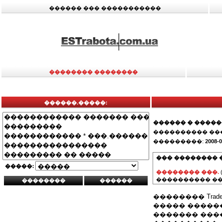
������ ��� �����������
�������� ��������
������.�����:
������ � ����
���������� ��
���������:
2008-0
��� �������� 
�����:
�������� ���.
���������� ��
�������� Trade 
����� ��������
������� ���