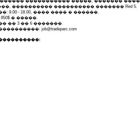
 ������ ����������� �����, ������� ���
�, ���������� ���������� ������� Red 5.
 9.00 - 18.00, ���� ���� � ������.
850$ � �����.
 �� 3 �� 6 �������.
�������: job@tradeparc.com
����������: