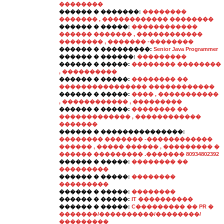
��������
������ � �������:
��������
������� , ������������ ��������
������ � �����:
������������
������ ������� , ������������
�������� , ������� -��������
������ � ���������:
Senior Java Programmer
������ � ������:
���������
������ � �����:
�������� ��������
, ����������
������ � �����:
�������� ��
���������������� ������������
������ � �����:
���� , �����������
, ������������ , ���������
������ � �����:
�������� ��
������������� , ������������
�������
������ � ���������������:
�������� ������� -������������
������ , ����� ������ , ��������� �
������ ��������� .������� 80934802392
������ � �����:
�������� ��
���������
������ � �����:
��������
���������
������ � �����:
��������
������ � �����:
IT ����������
������ � �����:
C��������� �� PR �
�������/����������/��������/
���������