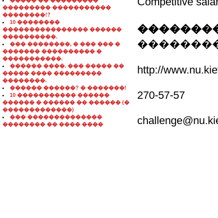
Competitive sala
����� �� ���������
��������� �����������
��������!?
10 ��������
��������
���������������� ������
����������.
��������
��� ��������, � ��� ��� �
������� ���������� �
�����������.
������ ����. ��� ����� ��
http://www.nu.kie
����� ���� ���������
��������.
������ ������? � �������!
270-57-57
10 ����������� ������
������ � ������ �� ������ (�
�������������)
��� ��������������
challenge@nu.ki
�������� �� ���� ����