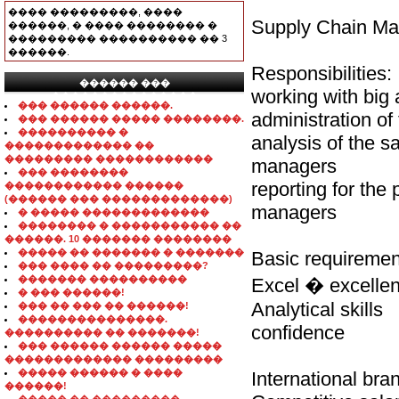
���� ���������, ����
Supply Chain Ma
������, � ���� �������� �
��������� ���������� �� 3
������.
Responsibilities:
������ ���
working with big
���������������
��� ������ ������.
administration of
��� ������ ����� ��������.
���������� �
analysis of the s
������������� ��
��������� ������������
managers
��� ��������
reporting for the
������������ ������
(������ ��� �������������)
managers
� ����� �������������
�������� � ����������� ��
������. 10 ������� ��������
����� �� ������� � �������
Basic requiremen
��� ���� �� ���������?
������� ����������
Excel � excelle
� ��� ������!
Analytical skills
��� �� ��� �� ������!
���������������.
confidence
���������� �� �������!
��� ������ ������ �����
������������� ���������
����� ������ � ����
International b
������!