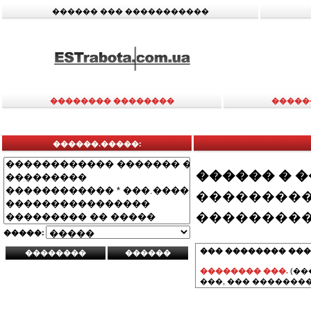
������ ��� �����������
�������� ��������
�����
������.�����:
������ � 
���������
���������
�����:
��� �������� ���
�������� ���.
(��
���, ��� ��������