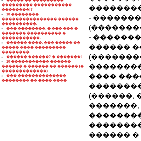
����� �� ���������
��������� �����������
��������
��������!?
10 ��������
- ������
���������������� ������
����������.
(�������
��� ��������, � ��� ��� �
������� ���������� �
- ������
�����������.
������ ����. ��� ����� ��
������ �
����� ���� ���������
��������.
(�������
������ ������? � �������!
10 ����������� ������
��������
������ � ������ �� ������ (�
�������������)
���� ��
��� ��������������
�������� �� ���� ����
�������
(������,
�������,
��������
�������
������ �