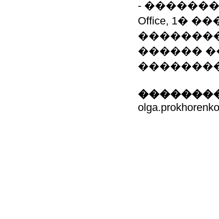
- ������
Office, 1� 
��������
������ �
��������
��������
olga.prokhorenk