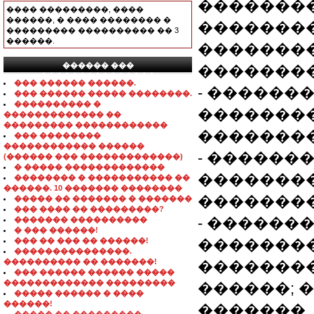
��������
���� ���������, ����
������, � ���� �������� �
�������
��������� ���������� �� 3
������.
�������
������ ���
�������
���������������
��� ������ ������.
- ������
��� ������ ����� ��������.
���������� �
�������
������������� ��
��������� ������������
��������
��� ��������
������������ ������
- ������
(������ ��� �������������)
� ����� �������������
��������
�������� � ����������� ��
������. 10 ������� ��������
��������
����� �� ������� � �������
��� ���� �� ���������?
- ������
������� ����������
� ��� ������!
��� �� ��� �� ������!
��������
���������������.
���������� �� �������!
��������
��� ������ ������ �����
������������� ���������
������; 
����� ������ � ����
������!
�������.