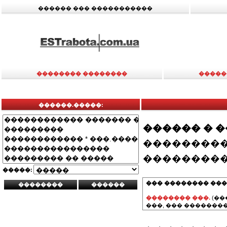
������ ��� �����������
�������� ��������
�����
������.�����:
������ � 
���������
���������
�����:
��� �������� ���
�������� ���.
(��
���, ��� ��������