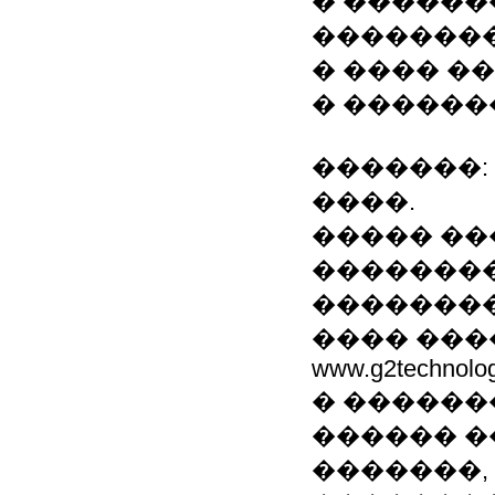
� ������
��������
� ���� �
� ������
�������: �
����.
����� ��
���������
��������
���� ���
www.g2technolo
� ������
������ �
�������,