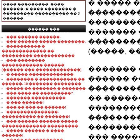
� ����� 
���� ���������, ����
������, � ���� �������� �
�������� G
��������� ���������� �� 3
������.
��������
������ ���
������� 
���������������
��� ������ ������.
�������
��� ������ ����� ��������.
���������� �
(�����, �
������������� ��
��������� ������������
��� ��������
������������ ������
������� 
(������ ��� �������������)
� ����� �������������
������ �
�������� � ����������� ��
������. 10 ������� ��������
�������
����� �� ������� � �������
��� ���� �� ���������?
�� �����
������� ����������
� ��� ������!
��������
��� �� ��� �� ������!
���������������.
�������
���������� �� �������!
��� ������ ������ �����
��������
������������� ���������
����� ������ � ����
��� ����
������!