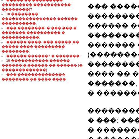
����� �� ���������
��� ����
��������� �����������
��������!?
10 ��������
��������
���������������� ������
����������.
������ 
��� ��������, � ��� ��� �
������� ���������� �
��������
�����������.
������ ����. ��� ����� ��
������� 
����� ���� ���������
��������.
(��������
������ ������? � �������!
10 ����������� ������
��������
������ � ������ �� ������ (�
�������������)
���� �� 
��� ��������������
�������� �� ���� ����
�������,
� ������
��������
� ���: ��
� ������� 