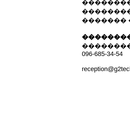
��������
�������
������� 
��������
�������
096-685-34-54
reception@g2tec