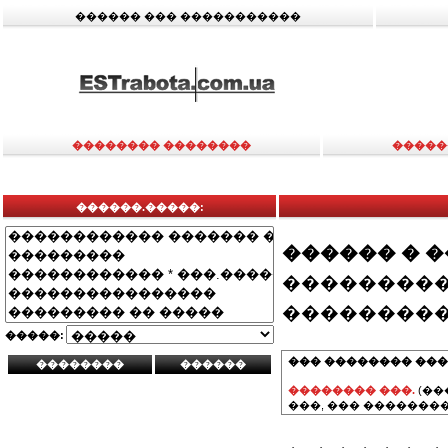
������ ��� �����������
�������� ��������
�����
������.�����:
������ � 
���������
���������
�����:
��� �������� ���
�������� ���.
(��
���, ��� ��������