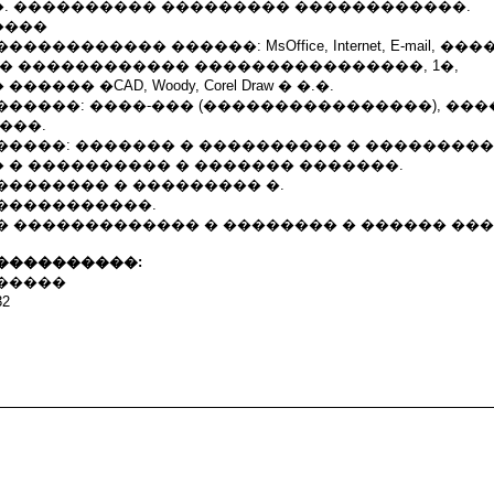
. ���������� ��������� ������������.
����
��������� ������: MsOffice, Internet, E-mail, �
� ������������ ����������������, 1�,
��� �CAD, Woody, Corel Draw � �.�.
�����: ����-��� (����������������), ���
���.
�����: ������� � ���������� � ���������
 � ���������� � ������� �������.
�������� � ��������� �.
�����������.
� ������������� � �������� � ������ ��
����������:
�����
32