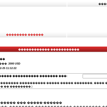
���
�������� ������
������������ �����������
���
���:
2000 USD
2-25 11:12:22
����� ���������� ������� ���:
(������� ���������� ����� ����� �������, ���� �
� �� ��������.)
����.����� ��� �����-������
��: �������� ������������ ��������� �