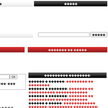
�
�����
������� �� �����
��������� ��������:
������ � ������:
�������� ��
��, ���
��������
������ � �������:
������� ��
���������� ������������
������ � �������:
������� ��
���������� ������������
������ � �����:
������������
������� (��������� ���������)
�����