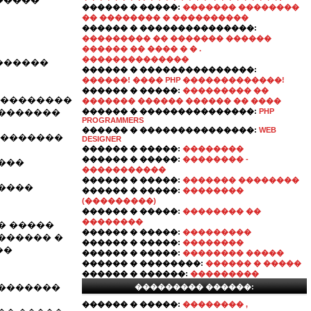
������ � �����:
������� ��������
�� �������� � ����������
������ � ���������������:
��������� �� ������� ������
������ �� ���� � � .
��������������
������
������ � ���������������:
������! ���� PHP �������������!
������ � �����:
��������� ��
���������
������� ������ ������ �� ����
��������
������ � ���������������:
PHP
PROGRAMMERS
������ � ���������������:
WEB
��������
DESIGNER
������ � �����:
��������
������ � �����:
�������� -
���
�����������
������ � �����:
������� ��������
�����
������ � �����:
��������
(���������)
������ � �����:
�������� ��
��������
� �����
������ � �����:
���������
������ �
������ � �����:
��������
��
������ � �����:
�������� �����
������ � ��������:
������ � �����
������ � ������:
���������
��������
��������� ������:
������ � �����:
�������� ,