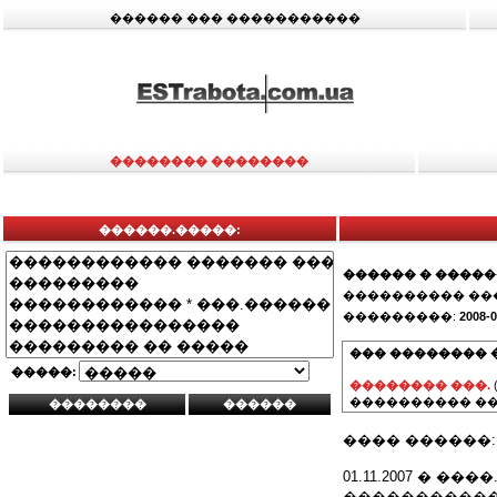
������ ��� �����������
�������� ��������
������.�����:
������ � ����
���������� ��
���������:
2008-0
��� �������� 
�����:
�������� ���.
���������� ��
���� ������:
01.11.2007 � 
�����������