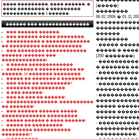
���� ���������, ���� ������, �
(�����)
���� �������� � ���������
��������
���������� �� 3 ������.
06.02.2006 � 01
����������
������ ��� ���������������
�����������
��� ������ ������.
������
��� ������ ����� ��������.
��������
���������� � �������������
- ����� ���
�� ��������� ������������
����� � ���
��� �������� ������������
������ (������ ���
(200 �������);
�������������)
- ���������
� ����� �������������
� ������� �
�������� � ����������� ��
- ���������
������. 10 ������� ��������
�������� ��
����� �� ������� � �������
��� ���� �� ���������?
- ���������
������� ����������
���������� ���
� ��� ������!
- ���������
��� �� ��� �� ������!
�����������
���������������. ����������
����� �����
�� �������!
��� ������ ������ �����
����� �����
������������� ���������
�����������
����� ������ � ���� ������!
- ���������
����� �� ���������
�����������
��������� �����������
����������;
��������!?