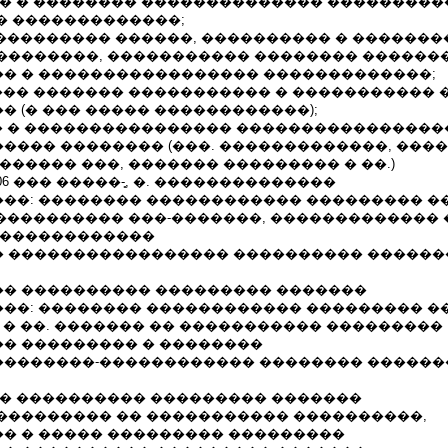
�� � �������� �������������� ���������
� �������������;
���������� ������, ���������� � �������
��������, ����������� �������� ������
� � ����������������� �������������;
���� ������� ����������� � ����������� 
 (� ��� ����� ������������);
�� � ���������������� ����������������
���� �������� (���. �������������, ����
������ ���, ������� ��������� � ��.)
.02.2006 ��� �����-̻, �. ��������������
��: �������� ������������ ��������� �
����������� ���-�������, ������������� 
 ������������
2005 �� ����������������� ���������� �����
2004 ��� ���������� ��������� �������
��: �������� ������������ ��������� �
 � ��. ������� �� ����������� ���������
� ��������� � ��������
2002 ���������-������������ �������� �����
�� ���������� ��������� �������
��������� �� ����������� ����������,
� � ����� ��������� ���������