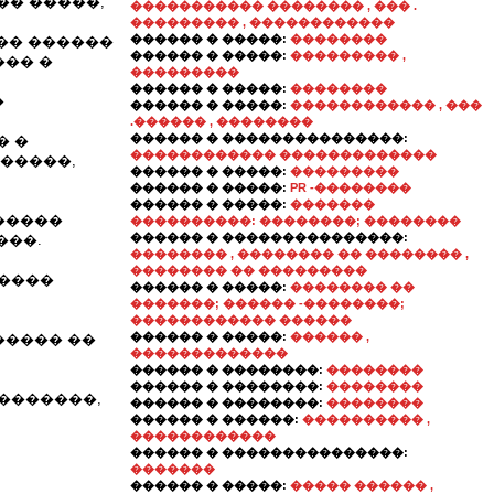
�� �����,
����������� �������� , ��� .
��������� , ������������
������ � �����:
��������
�� ������
������ � �����:
��������� ,
��� �
���������
������ � �����:
��������
�
������ � �����:
������������ , ���
.������ , ��������
������ � ���������������:
� �
������������ �������������
�����,
������ � �����:
���������
������ � �����:
PR -��������
������ � �����:
�������
�����
����������: ��������; ��������
������ � ���������������:
���.
�������� , �������� �� �������� ,
�������� �� ���������
�����
������ � �����:
�������� ��
�������; ������ -��������;
������������ ������
������ � �����:
������ ,
����� ��
�������������
������ � ��������:
��������
������ � ��������:
��������
��������,
������ � ��������:
��������
������ � ������:
���������� ,
������������
������ � ���������������:
�������
������ � �����:
����� ������ ,