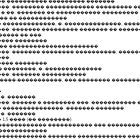
2001 ��� ���������� ��������� �������
��: �������� ������������ ��������� �
 � ��. ������� �� ����������� ���������
��� �� ������������
2001 �� �������������, �. ��������������, ���
��: ������� ��������� ������� �� ����
���� �� ���.
��� ��������
��� ��� ����������������������
��: ������� �������� ����������, �����
��.
��� ��������
���� ��������, �. ��������������
��: ������� �����������
�����-�����������, ���.�������� ������
:
�, �. �������
��: ������ � �������� ���. ����������� 
 ���������������. �������-�������
�, �. �������
1,5 ���� (�� ��������)
� ������������� ����������� ��� ��������
������������
��-������������ ������� ������������ ��