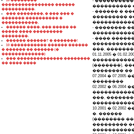
10 ��������
- ���������
���������������� ������
���������� 
����������.
- ������ � �
��� ��������, � ��� ��� �
��������� �
������� ���������� �
�����������
�����������.
������ ����. ��� ����� ��
- �������� 
����� ���� ���������
������������
��������.
- ���� ����
������ ������? � �������!
�����������
10 ����������� ������ ������
���, �������
� ������ �� ������ (�
�������������)
01.11.2005 � 01
��� �������������� ��������
�����������
�� ���� ����
(�������), �
�������� ��
07.2004 � 07.
��������
02.2002 � 06.
�����������
���, �������
�����������
10.2001 � 02.
�. ������
(�������� �
��������� �
�����������