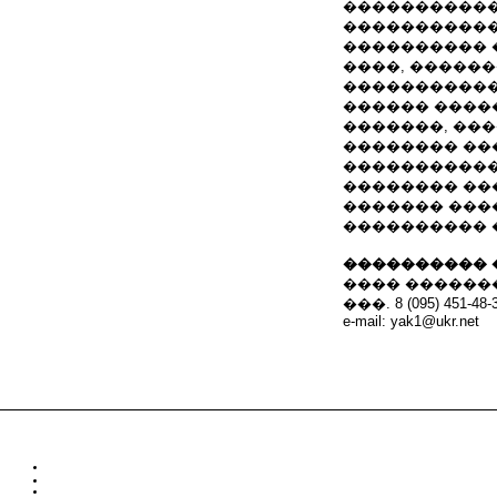
�����������
����������
���������� ���
����, ������
����������� ���
������ �����
�������, ���
�������� ��
�����������
�������� ��
������� ���
���������� 
���������� 
���� ������
���. 8 (095) 451-48-
e-mail: yak1@ukr.net