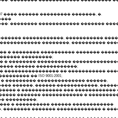
.11.2007 ���� ������ ��������� �������, �.
����
��: �������� ������������ ������� ���
�������� ������������, ����������� ���
������������� ��������, ���������� ��
��� � �������� ���������� ������� ����
������� ���������;
�� � �������� ���������� �������������
 ���� ������ ������������;
�� ���������������� �� ����������� ��
������ �� ISO 9001-2001;
� � ��������� �������������� ������,
��� ������, ������-������������, �����
����� � ������������ ��� ������������ 
����� ������� ������������ � ��������
� ���������;
���� � ���������� ������ ������������
, �������� ������� ������������� � ��