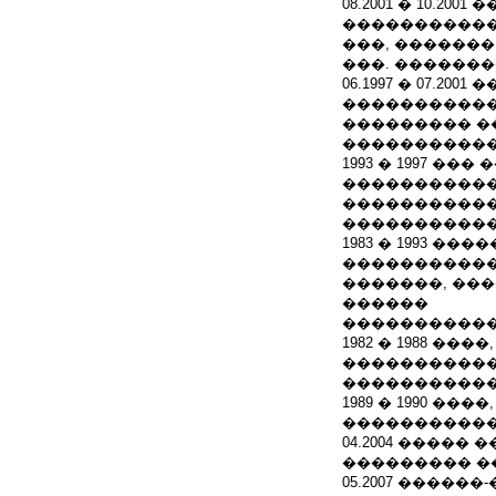
08.2001 � 10.
�����������
���, �������
���. ������
06.1997 � 07.
�����������
��������� ��
�����������
1993 � 1997 
�����������
�����������
�����������
1983 � 1993 �
�����������
�������, ��
������
�����������
1982 � 1988 ���
�����������
�����������
1989 � 1990 ���
����������� 
04.2004 ����
��������� �
05.2007 ����