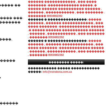
������ ������������ , ��� ����
����� ��
������� -������������ ����� .�
����� ������ ���������� ������ .
������ , ����������� , ��� ������� .
������� 80934802392
����� ���.
������ � ���������������:
�����
��������
������ , ������ ������������ , ���
���� ������� -������������ �����
.� ����� ������ ���������� ������
. ������ , ����������� , ��� �������
. ������� 80934802392
����,
������ � ���������������:
�����
������ , ������ ������������ , ���
���� ������� -������������ �����
. ������ , ����������� , ��� �������
. ������� 80934802392
������
�������� �����:
����������� ����� �����������
�����:
info@estrabota.com.ua
�
�������