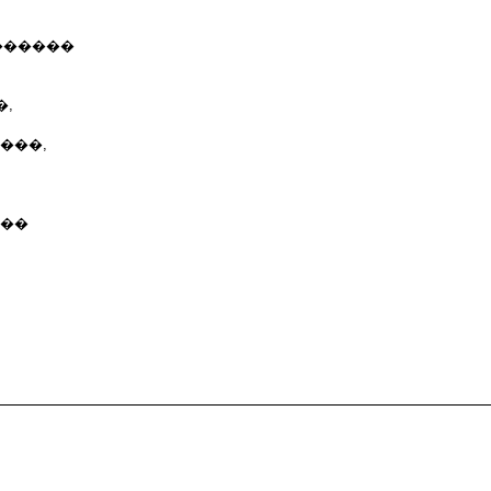
��������
�,
���,
���