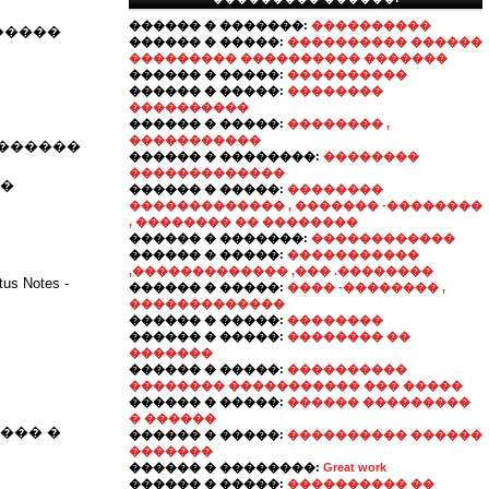
������ � �������:
����������
�����
������ � �����:
���������� ������
��������� ���������� �������
������ � �����:
����������
������ � �����:
��������
����������
������ � �����:
�������� ,
�����������
�������
������ � ��������:
��������
�������������
��
������ � �����:
��������
������������� , ������� -��������
, �������� �� ��������
������ � �������:
������������
������ � �����:
�����������
,������������� ,��� .��������
 Notes -
������ � �����:
���� -�������� ,
�������������
������ � �����:
��������
������ � �����:
�������� ��
�������
������ � �����:
����������
�������� ����������� ��� �����
������ � �����:
������ ���������
� ������
��� �
������ � �����:
���������� ������
�������
������ � ��������:
Great work
������ � �����:
���������� ��