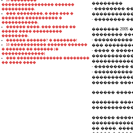
10 ��������
��������
���������������� ������
- �������� 
����������.
��� ��������, � ��� ��� �
�����������
������� ���������� �
- �������� 
�����������.
������ ����. ��� ����� ��
������� 2005 �
����� ���� ���������
�������� ��
��������.
- ���������
������ ������? � �������!
10 ����������� ������ ������
��� �������
� ������ �� ������ (�
- ���� � ��
�������������)
����������
��� �������������� ��������
�����������
�� ���� ����
- ���������
- ���������
����������������
������� ���
������ ����
������� ���
������������
������ ����
�����������
�� ����, ���