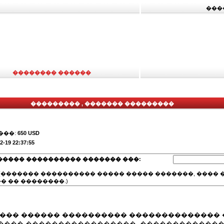
���
�������� ������
��������� , ������� ���������
���:
650 USD
2-19 22:37:55
����� ���������� ������� ���:
(������� ���������� ����� ����� �������, ���� �
� �� ��������.)
���� ������ ���������� �������������� 
���� �����������������, ������������