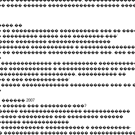
� ���� ������ ������������ ������ ���
 ����.��
 �� ������������ ���������� ��� �� ��
 ��������� ����� ��� ��������-���ʻ
���� �������� ����������������
���������� ����������� � ��������������
 �� ��������� ������������� ���. ��� �
�
� ������������� �� ��������� ���������
��� ����������� � ������������� �� ���
����������� ���������, ���������� ��
 � ��� ��������-���ʻ
� ����� ������������ ���������� ��� �� 
�
 ������ 2007
 ������ ��� ��������-���ʔ
����� ���������������� ������������
������-��������� ��� �������� ������
������ ������������
� ����������� ���������� � ����������-
� ��������� ������� ����� �����������