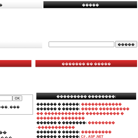
�
�����
������� �� �����
��������� ��������:
������ � �����:
������������
��, ���
������ � �����:
����� ���������
�� ������������ ���������� �
������� �������
������ � �������:
��������
-�����������
��
������ � �����:
���������
������ � �����:
C# , ASP .NET
����