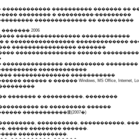
�� ������������ ���������� ������� �� �
���� �������� � ���������-���������
���������� ������������� �� ���������
 ������� 2006
���� ���������������� ������������
�� � ���������������� ������������� �
��� ���������������� �������
������ ��������������� ������ ��������
�
 ��������������� ���������� ��������
 ���������� ������������
���� �������������� �����������
 ������ � ������ Windows, MS Office, Internet, Lotus
���������
�� ������� � ����������, ��������
���������� �� ��������� ������
���� �����������廔(2007�)
���������, ����������, �����������, ���
�, ����� �������� ������.
����� ������������.