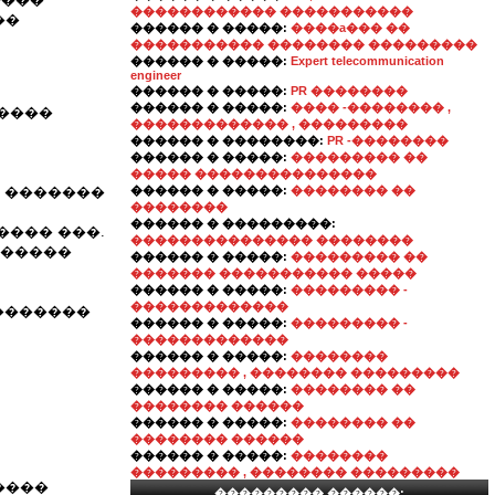
������������ �����������
��
������ � �����:
����a��� ��
����������� �������� ���������
������ � �����:
Expert telecommunication
engineer
������ � �����:
PR ��������
������ � �����:
���� -�������� ,
�����
������������� , ���������
������ � ��������:
PR -��������
������ � �����:
��������� ��
����� ���������������
� �������
������ � �����:
�������� ��
��������
������ � ���������:
���� ���.
��������������� ��������
������
������ � �����:
��������� ��
������� ����������� �����
������ � �����:
��������� -
�������������
�������
������ � �����:
��������� -
�������������
������ � �����:
��������
��������� , �������� ���������
������ � �����:
�������� ��
�������� ������
������ � �����:
�������� ��
�������� ������
������ � �����:
��������
��������� , �������� ���������
����
��������� ������: