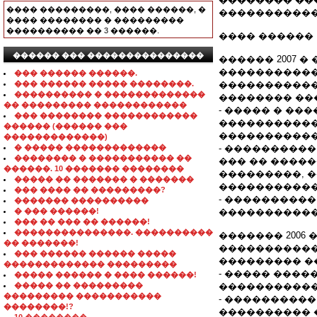
���� ���������, ���� ������, �
�����������
���� �������� � ���������
���������� �� 3 ������.
���� ������
������ ��� ���������������
������ 2007 �
�����������
��� ������ ������.
��� ������ ����� ��������.
�����������
���������� � �������������
�������� ��
�� ��������� ������������
- ����� � �
��� �������� ������������
�����������
������ (������ ���
����������
�������������)
� ����� �������������
- ���������
�������� � ����������� ��
��� �� ����
������. 10 ������� ��������
���������, 
����� �� ������� � �������
������������
��� ���� �� ���������?
- ���������
������� ����������
� ��� ������!
����������
��� �� ��� �� ������!
���������������. ����������
������� 2006 �
�� �������!
�����������
��� ������ ������ �����
��������� �
������������� ���������
- ����� ���
����� ������ � ���� ������!
����� �� ���������
����������
��������� �����������
- ���������
��������!?
���������� 