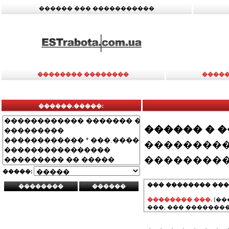
������ ��� �����������
�������� ��������
�����
������.�����:
������ � 
���������
���������
�����:
��� �������� ���
�������� ���.
(��
���, ��� ��������