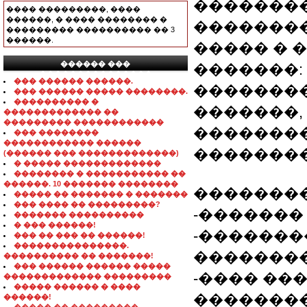
��������
���� ���������, ����
������, � ���� �������� �
��������
��������� ���������� �� 3
������.
����� � 
������ ���
�������:
���������������
��� ������ ������.
��������
��� ������ ����� ��������.
���������� �
�������,
������������� ��
��������� ������������
��������
��� ��������
������������ ������
��������
(������ ��� �������������)
� ����� �������������
�������� � ����������� ��
������. 10 ������� ��������
��������
����� �� ������� � �������
��� ���� �� ���������?
-������� 
������� ����������
� ��� ������!
-�������
��� �� ��� �� ������!
���������������.
�������
���������� �� �������!
��� ������ ������ �����
-���� ���
������������� ���������
����� ������ � ����
�������
������!