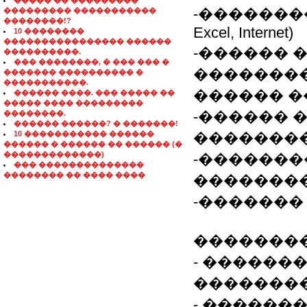
����� �� ���������
-��������
��������� �����������
��������!?
Excel, Internet)
10 ��������
���������������� ������
-������ 
����������.
��� ��������, � ��� ��� �
��������
������� ���������� �
�����������.
������ 
������ ����. ��� ����� ��
����� ���� ���������
-������ 
��������.
������ ������? � �������!
10 ����������� ������
�������
������ � ������ �� ������ (�
�������������)
-�������
��� ��������������
�������� �� ���� ����
�������
-�������
�������
- ������
�������
- ������