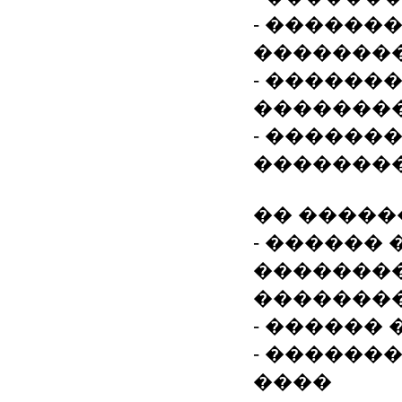
- ������
�������
- ������
�������
- ������
�������
�� �����
- ������ 
�������
�������
- ������ 
- ������
����