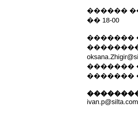
������ ��
�� 18-00
������� 
����������: 
oksana.Zhigir
������� 
�������
��������
ivan.p@silta.com