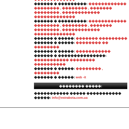
������ � ���������:
������������
�������� , �������� , �������
�������� , ������������
�������������
������ � ���������:
������������
�������� , �������� , �������
�������� , ������������
�������������
������ � �����:
������� ���������
������ � �����:
�������� ��
��������
������ � �����:
�����������
������ � ���������������:
����������� ��������
����������
������ � �����:
�������� ,
��������
������ � �����:
web -it
�������� �����:
����������� ����� �����������
�����:
info@estrabota.com.ua