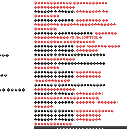
������������ �����������
�������������
������ � �����:
�������� ��
��������
������ � �����:
�������� ��
�������� ������ (�����������
�������)
������ � �����������:
�������
����������� VB .Net 2005/TSQL �
��������� ����������
������ � �����:
��� ./������ ����
������ � �����:
�������
���
������ � ���������������:
�������������
������ � ���������������:
��������
������ � �����:
��������
���
������ � �����:
��������
-�����������
������ � ���������������:
��� �����-
�������������
������ � �����:
�������� (
��������� �����������)
������ � �����:
������ / ������ /
������
������ � �����:
������������
������ � �����:
��������
������ � �����:
��������
������������