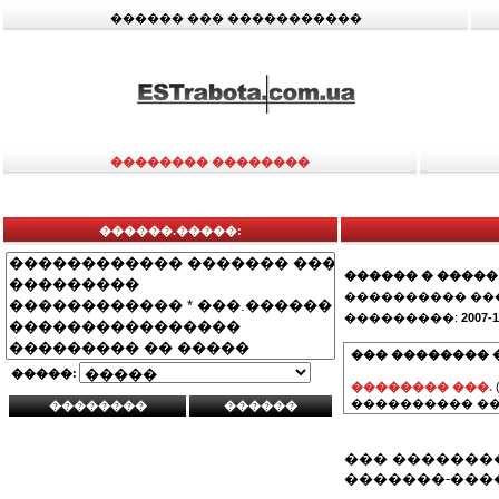
������ ��� �����������
�������� ��������
������.�����:
������ � �����
���������� ��
���������:
2007-1
��� �������� 
�����:
�������� ���.
���������� ��
��� �������
�������-���