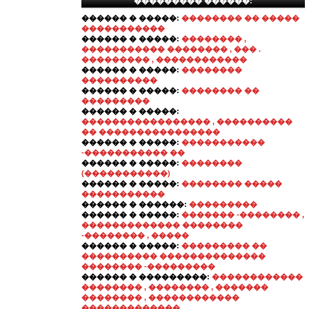
��������� ������:
������ � �����:
�������� �� �����
�����������
������ � �����:
�������� ,
����������� �������� , ��� .
��������� , ������������
������ � �����:
��������
����������
������ � �����:
�������� ��
���������
������ � �����:
����������������� , ����������
�� ����������������
������ � �����:
�����������
-����������� ��
������ � �����:
��������
(�����������)
������ � �����:
�������� �����
�����������
������ � ������:
���������
������ � �����:
������� -�������� ,
������������� ��������
-�������� , �����
������ � �����:
��������� ��
���������� ��������������
�������� -���������
������ � ���������:
������������
�������� , �������� , �������
�������� , ������������
�������������