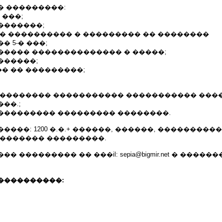
� ���������:
 ���;
�������;
 � ���������� � ��������� �� ��������
 5-� ���;
����� �������������� � �����;
������;
� �� ���������;
 �������� ����������� ����������� ���
��.;
��������� ��������� ��������.
����: 1200 �.�.+ ������, ������, ���������
�������� ���������.
 ��������� �� ���il: sepia@bigmir.net � �����
����������: