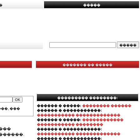
�
�����
������� �� �����
��������� ��������:
������ � �����:
�������� ������
��, ���
������ � �����������:
����������� �������������
������ � �����:
������������
����������� ��������
���
������ � �����������:
������.
����������� �������������
������ � �����������: