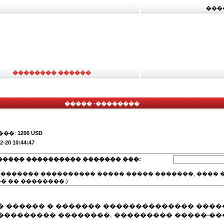
���
�������� ������
����� -��������
���:
1200 USD
2-20 10:44:47
����� ���������� ������� ���:
(������� ���������� ����� ����� �������, ���� �
� �� ��������.)
� ������ � ������� �������������� ����
��������� ��������, ��������� �����-��