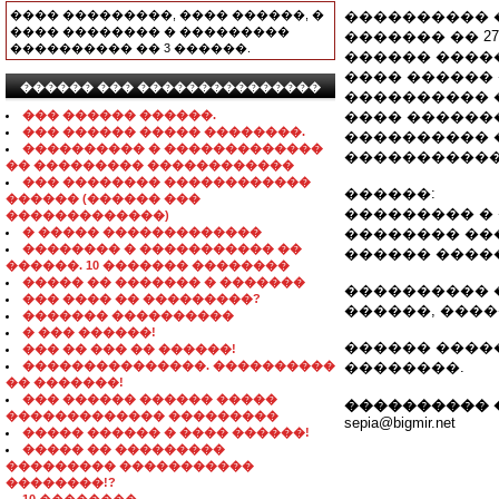
���� ���������, ���� ������, �
���������� 
���� �������� � ���������
������� �� 27
���������� �� 3 ������.
������ ����
���� ������
������ ��� ���������������
���������� ��
��� ������ ������.
���� ������
��� ������ ����� ��������.
���������� 
���������� � �������������
�����������
�� ��������� ������������
��� �������� ������������
������:
������ (������ ���
��������� �
�������������)
� ����� �������������
�������� ���
�������� � ����������� ��
������ ����
������. 10 ������� ��������
����� �� ������� � �������
���������� �
��� ���� �� ���������?
������, ���
������� ����������
� ��� ������!
������ �������
��� �� ��� �� ������!
���������������. ����������
��������.
�� �������!
��� ������ ������ �����
���������� 
������������� ���������
sepia@bigmir.net
����� ������ � ���� ������!
����� �� ���������
��������� �����������
��������!?