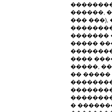
��������
������, 
��� ���)
��������
������� 
����� ��
��������
���� ���
�����, �
�� ����� 
��������
��������
�������
� ������