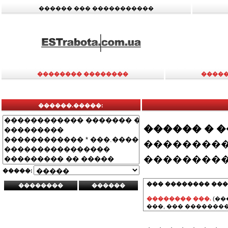
������ ��� �����������
�������� ��������
�����
������.�����:
������ � 
���������
���������
�����:
��� �������� ���
�������� ���.
(��
���, ��� ��������