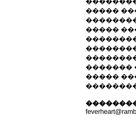
��������
����� �
��������
����� ��
��������
��������
��������,
������� 
����� ��
��������
��������
feverheart@rambl