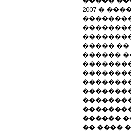
����� ��
2007 � ��
��������
��������
��������
����� ��
������ �
��������
��������
��������
��������
��������
��������
������ �
�� ���� 