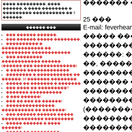
�������
���� ���������, ����
������, � ���� �������� �
��������� ���������� �� 3
������.
25 ���
E-mail: feverhea
������ ���
���������������
����� ��
��� ������ ������.
��� ������ ����� ��������.
��������
���������� �
������������� ��
��������� ������������
������: 
��� ��������
������������ ������
��, ����
(������ ��� �������������)
� ����� �������������
��������
�������� � ����������� ��
������. 10 ������� ��������
������� 
����� �� ������� � �������
��� ���� �� ���������?
���������
������� ����������
� ��� ������!
��������
��� �� ��� �� ������!
���������������.
(�������
���������� �� �������!
��� ������ ������ �����
��������
������������� ���������
����� ������ � ����
��������
������!