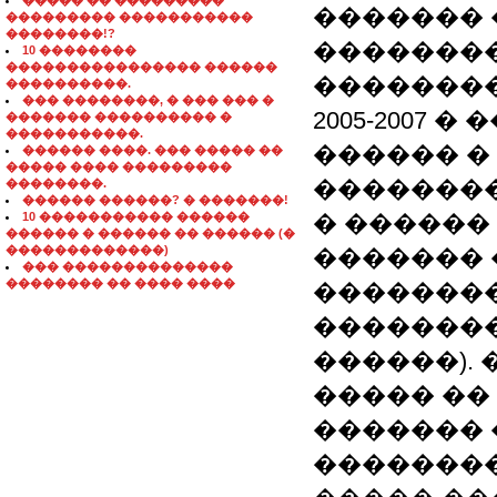
����� �� ���������
������� 
��������� �����������
��������!?
�������
10 ��������
���������������� ������
�������
����������.
��� ��������, � ��� ��� �
2005-2007
������� ���������� �
�����������.
������ �
������ ����. ��� ����� ��
����� ���� ���������
�������
��������.
������ ������? � �������!
10 ����������� ������
� ������
������ � ������ �� ������ (�
�������������)
������� 
��� ��������������
�������� �� ���� ����
�������
��������
������). 
����� ��
������� 
�������