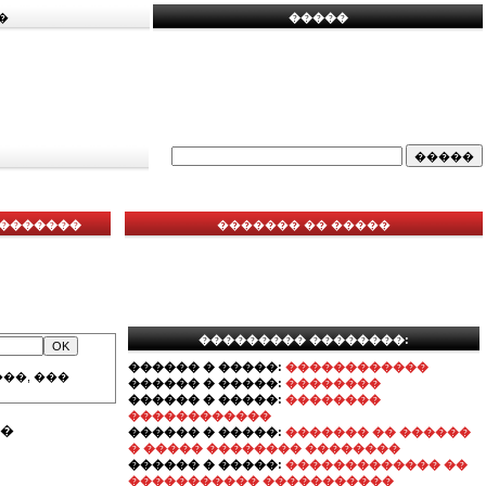
�
�����
��������
������� �� �����
��������� ��������:
������ � �����:
������������
��, ���
������ � �����:
��������
������ � �����:
��������
������������
��
������ � �����:
������� �� ������
� ����� �������� ��������
������ � �����:
������������� ��
����������� �����������