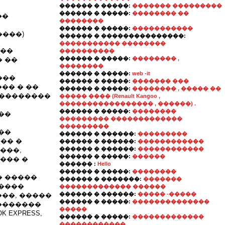
������ � �����:
������� ���������
������ � �����:
�������� ��
��
��������
������ � �����:
�����������
����)
������ � ���������������:
����������� ��������
���
����������
������ � �����:
�������� ,
 ��
��������
������ � �����:
web -it
���
������ � �����:
������� ���
�� � ��
������ � �����:
�������� , ����� ��
���������
����� ���� (Renault Kangoo ,
����������������� , ������) .
������ � �����:
��������
��
��������� �������������
���������
��
������ � ������:
���������
�� �
������ � ������:
������������
������ � ������:
������������
���,
������ � �����:
������
��� �
������ :
Hello
������ � �����:
��������
� �����
������ � �������:
�������
�����
������������� ������
������ � ������:
����� -�����
��, �����
������ � �����:
��������������
�������
�����
 EXPRESS,
������ � �����:
�������������
������������