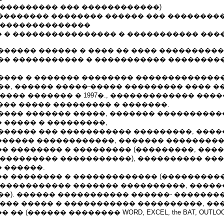
 ��������� ��� ������������)
������������ �������� ������ ��� ��������
���������������
 � ���������������� � ����������� ���
������ ������ � ���� �� ���� ���������
�� ����������� � ����������� ���������
���� � ������� �������� �������������
�, ������ �����-����� ��������� ���� ��
���� ������� � 1997�., ������������� ���
 ��� ����� ��������� � �������.
���� ������� �����, ������� ����������
 ����� � ���������,
������ ��� ����������� ���������, ����
����� ������������, ������� ���������
� �������� � ��������� (���������, ����
���������� �����������), ���������� ���
 ������.
� �������� � ������������� (���������
������������ ������� ����������, ����
�). ������ ����������� ������- ��������
���� ����� � ����������� ����������, ��
� (������ �������� WORD, EXCEL, the BAT, OUTLOOK