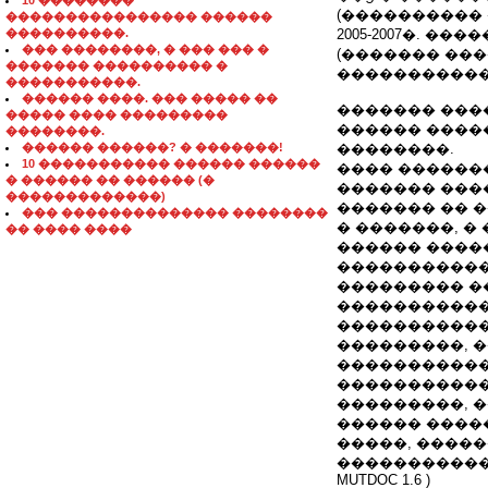
10 ��������
(����������
���������������� ������
����������.
2005-2007�. 
��� ��������, � ��� ��� �
(������� ��
������� ���������� �
�����������
�����������.
������ ����. ��� ����� ��
������� ���
����� ���� ���������
������ ����
��������.
������ ������? � �������!
��������.
10 ����������� ������ ������
���� ������
� ������ �� ������ (�
������� ����
�������������)
������� �� �
��� �������������� ��������
� �������, �
�� ���� ����
������ ����
�����������
��������� �
�����������
�����������
���������, 
�����������
�����������
���������, 
������ �����
�����, ����
������������ �
MUTDOC 1.6 )