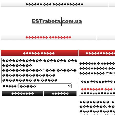
������ ��� �����������
�������� ��������
������.�����:
�����������
������ � ����
���������� ��
���������:
2007-1
��� �������� 
�����:
�������� ���.
���������� ��
���������: 
��������, �
�����������