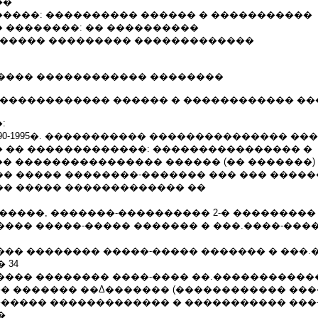
��
����: ���������� ������ � �����������
 ��������: �� ����������
������ ��������� �������������
���� ������������ ��������
������������� ������ � ������������ �
:
90-1995�. ����������� ��������������� �
 �� �������������: ���������������� �
� ���������������� ������ (�� �������)
���� ����� ��������-������� ��� ��� ����
���� ����� ������������� ��
�� ������, �������-���������� 2-� ���������
������� �����-����� ������� � ���.����-���
������� �������� �����-����� ������� � ���
 34
������� �������� ����-���� ��.������������
��� ������� ��Δ������� (������������ ��
������� ������������� � ����������� ���
�