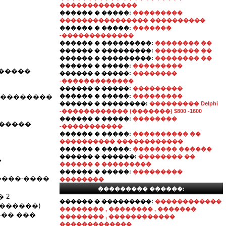
��������������
������ � �����:
���������
���������������� ����������
������ � �����:
�������
-�������������
������ � ���������:
�������� ��
������ � ���������:
�������� ��
������ � ���������:
�������� ��
������ � �����:
���������
������
������ � �����:
��������
-�������������
������ � �����:
���������
����������
������ � �����:
���������
������ � ��������:
��������� Delphi
-������������ (�������) $800 -1600
������ � �����:
��������
������
-�����������
������ � �����:
���������� ��
���������� ������������
������ � �����:
�������� ������
������ � ������:
�������� ��
�
������ � ���������
������ � �����:
���������
.����-����
��������
��������� ������:
 2
������ � ���������:
������������
�������)
�������� , �������� , �������
-�� ���
�������� , ������������
�������������