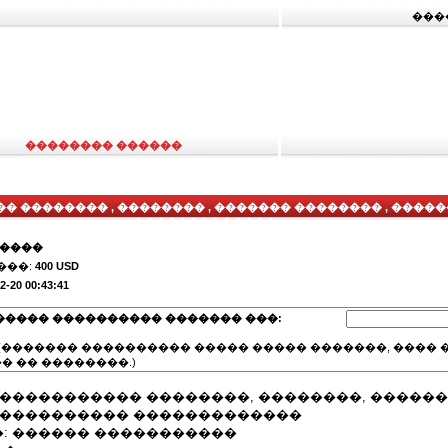
���
�������� ������
� �������� , �������� , ������� �������� , ����
�������������
�����
���:
400 USD
2-20 00:43:41
����� ���������� ������� ���:
(������� ���������� ����� ����� �������, ���� �
� �� ��������.)
������������ ��������, ��������, �����
����������� �������������
: ������ �����������