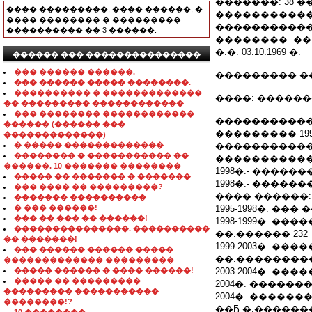
�������: 38 �
���� ���������, ���� ������, �
�����������
���� �������� � ���������
�����������
���������� �� 3 ������.
��������: �
�.�. 03.10.1969 �.
������ ��� ���������������
��� ������ ������.
��������� �
��� ������ ����� ��������.
���������� � �������������
����: �����
�� ��������� ������������
��� �������� ������������
�����������
������ (������ ���
���������-19
�������������)
� ����� �������������
�����������
�������� � ����������� ��
�����������
������. 10 ������� ��������
1998�.- ����
����� �� ������� � �������
1998�.- ����
��� ���� �� ���������?
���� ������:
������� ����������
� ��� ������!
1995-1998�. �
��� �� ��� �� ������!
1998-1999�. �
���������������. ����������
��.������ 232
�� �������!
1999-2003�. 
��� ������ ������ �����
��.���������
������������� ���������
����� ������ � ���� ������!
2003-2004�. �
����� �� ���������
2004�. �����
��������� �����������
2004�. �����
��������!?
��Ҕ �.������