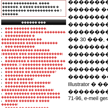
�������
���� ���������, ����
������, � ���� �������� �
������ �
��������� ���������� �� 3
������.
��������
������ ���
�������
���������������
��� ������ ������.
��������
��� ������ ����� ��������.
���������� �
�� 30 ���
������������� ��
��������� ������������
��������
��� ��������
������������ ������
�������
(������ ��� �������������)
� ����� �������������
�������
�������� � ����������� ��
������. 10 ������� ��������
�������
����� �� ������� � �������
��� ���� �� ���������?
������ ����
������� ����������
� ��� ������!
��� �� ��� �� ������!
Illustrator
���������������.
���������� �� �������!
���������
��� ������ ������ �����
71-96, e-meil ge
������������� ���������
����� ������ � ����
������!