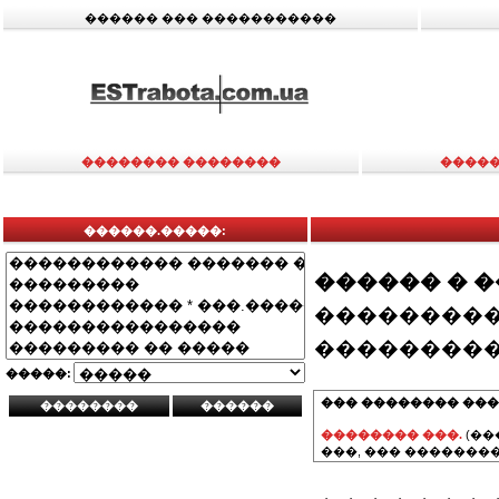
������ ��� �����������
�������� ��������
�����
������.�����:
������ � 
���������
���������
�����:
��� �������� ���
�������� ���.
(��
���, ��� ��������