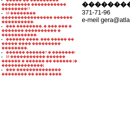
����� �� ���������
��������
��������� �����������
��������!?
371-71-96
10 ��������
���������������� ������
e-meil gera@atla
����������.
��� ��������, � ��� ��� �
������� ���������� �
�����������.
������ ����. ��� ����� ��
����� ���� ���������
��������.
������ ������? � �������!
10 ����������� ������
������ � ������ �� ������ (�
�������������)
��� ��������������
�������� �� ���� ����