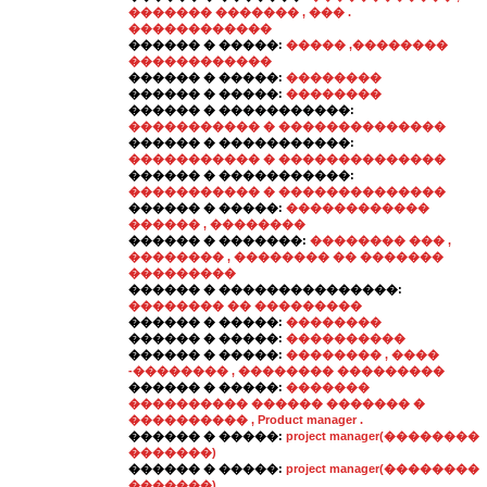
������� ������� , ��� .
������������
������ � �����:
����� ,��������
������������
������ � �����:
��������
������ � �����:
��������
������ � �����������:
����������� � ��������������
������ � �����������:
����������� � ��������������
������ � �����������:
����������� � ��������������
������ � �����:
������������
������ , ��������
������ � �������:
�������� ��� ,
�������� , �������� �� �������
���������
������ � ���������������:
�������� �� ���������
������ � �����:
��������
������ � �����:
����������
������ � �����:
�������� , ����
-�������� , �������� ���������
������ � �����:
�������
���������� ������ ������� �
���������� , Product manager .
������ � �����:
project manager(��������
�������)
������ � �����:
project manager(��������
�������)