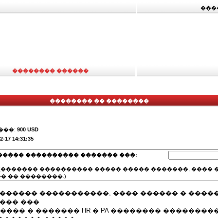
���
�������� ������
�������� �� ��������
���:
900 USD
2-17 14:31:35
����� ���������� ������� ���:
(������� ���������� ����� ����� �������, ���� �
� �� ��������.)
 ������ �����������, ���� ������ � ����
��� ���
�, ���� � ������� HR � PA �������� ��������