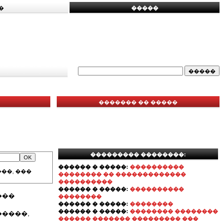
�
�����
������� �� �����
��������� ��������:
������ � �����:
����������
��, ���
�������� �� �������������
����������
������ � �����:
����������
���
��������
������ � �����:
��������
������ � �����:
�������� ��������
�����,
������ ������� ��������� ���