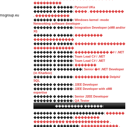
���������
������ � �����:
Pyrocool UKa
������ � �����:
���� . �����������
roup.eu
. �����������
������ � �����:
Windows kernel -mode
Networking software developer .
������ � �����:
Integration Developer (xMII and/or
XI)
������ � �����:
���������
�������������
������ � �����:
������� ���������
�������������
������ � �����:
����������� �# / .NET
������ � �����:
Team Lead C# / .NET
������ � �����:
Team Lead C# / .NET
������ � �����:
�������
������ � ��������:
Senior �#/ .NET Developer
(in Kharkov)
������ � �����:
����������� Delphi/
SQL
������ � �����:
J2EE Developer
������ � �����:
J2EE Developer with xMII
expertise
������ � �����:
Senior J2EE Developer
������ � �����:
QA Tester
��������� ������:
������ � ���������������:
������
������ � �����:
��������
���������� �������������� .
������ � �������:
������������ ,