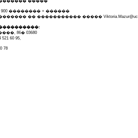
������� �����
 900 �������� + ������
���� �� ����������� ����� Viktoria.Mazur@ucmsg
����������:
��, 86� 03680
21 60 95,
0 78