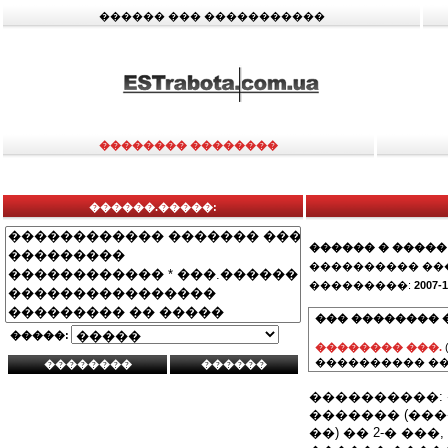
������ ��� �����������
�������� ��������
������.�����:
������ � �����
���������� ��
���������:
2007-1
��� �������� 
�����:
�������� ���.
���������� ��
����������:
������� (���
��) �� 2-� ��