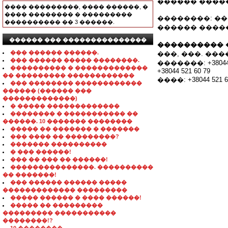
������ ����
���� ���������, ���� ������, �
���� �������� � ���������
��������: ��
���������� �� 3 ������.
������ �������
������ ��� ���������������
���������� 
��� ������ ������.
���, ���. �����
��� ������ ����� ��������.
�������: +38044 5
���������� � �������������
+38044 521 60 79
�� ��������� ������������
����: +38044 521 6
��� �������� ������������
������ (������ ���
�������������)
� ����� �������������
�������� � ����������� ��
������. 10 ������� ��������
����� �� ������� � �������
��� ���� �� ���������?
������� ����������
� ��� ������!
��� �� ��� �� ������!
���������������. ����������
�� �������!
��� ������ ������ �����
������������� ���������
����� ������ � ���� ������!
����� �� ���������
��������� �����������
��������!?