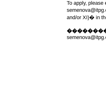
To apply, please 
semenova@itpg.c
and/or XI)� in th
��������
semenova@itpg.