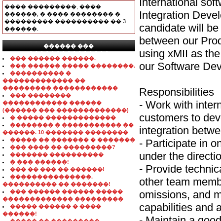
International so
���� ���������, ����
Integration Develo
������, � ���� �������� �
��������� ���������� �� 3
candidate will be
������.
between our Prod
������ ���
using xMII as the 
���������������
��� ������ ������.
our Software Dev
��� ������ ����� ��������.
���������� �
������������� ��
��������� ������������
Responsibilities
��� ��������
- Work with inte
������������ ������
(������ ��� �������������)
customers to dev
� ����� �������������
�������� � ����������� ��
integration betwe
������. 10 ������� ��������
����� �� ������� � �������
- Participate in 
��� ���� �� ���������?
under the directi
������� ����������
� ��� ������!
- Provide techni
��� �� ��� �� ������!
���������������.
other team membe
���������� �� �������!
��� ������ ������ �����
omissions, and m
������������� ���������
capabilities and av
����� ������ � ����
������!
- Maintain a good