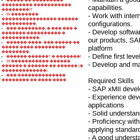
����� �� ���������
��������� �����������
capabilities.
��������!?
- Work with inter
10 ��������
���������������� ������
configurations.
����������.
��� ��������, � ��� ��� �
- Develop softwa
������� ���������� �
�����������.
our products, SAP
������ ����. ��� ����� ��
platform
����� ���� ���������
��������.
- Define first lev
������ ������? � �������!
10 ����������� ������
- Develop and ma
������ � ������ �� ������ (�
�������������)
��� ��������������
Required Skills
�������� �� ���� ����
- SAP xMII deve
- Experience dev
applications
- Solid understa
- Proficiency wit
applying standard
- A good underst