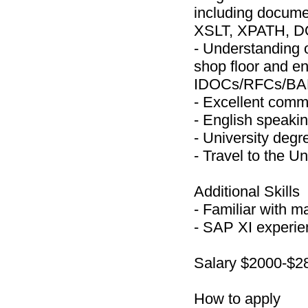
including docum
XSLT, XPATH, D
- Understanding 
shop floor and e
IDOCs/RFCs/BA
- Excellent commu
- English speakin
- University degr
- Travel to the U
Additional Skills
- Familiar with m
- SAP XI experien
Salary $2000-$2
How to apply