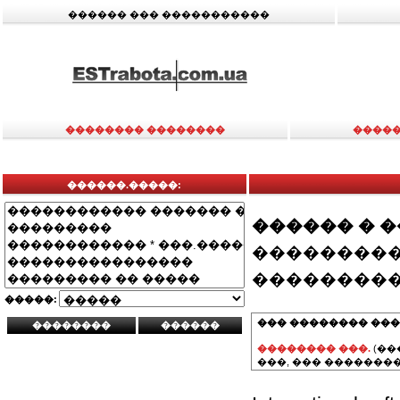
������ ��� �����������
�������� ��������
�����
������.�����:
������ � 
���������
���������
�����:
��� �������� ���
�������� ���.
(��
���, ��� ��������