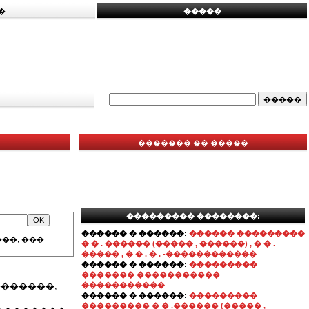
�
�����
������� �� �����
��������� ��������:
������ � ������:
������ ���������
��, ���
� � . ������ (����� , ������) , � � .
����� , � � . � . -������������
������ � ������:
���������
������� �����������
������,
�����������
������ � ������:
���������
��������� � � .������ (����� ,