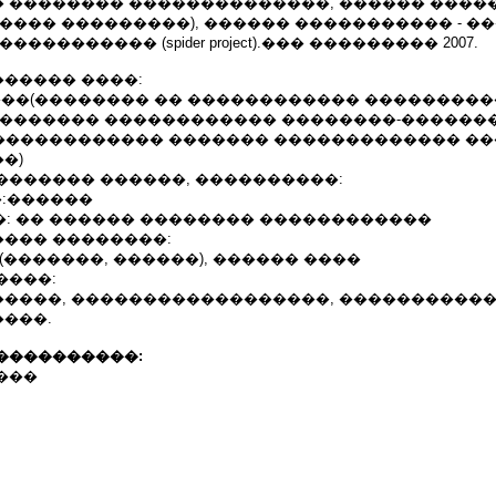
 �������� ��������������, ������ ����
���� ���������), ������ ����������� - �
��������� (spider project).��� ��������� 2007.
����� ����:
����(�������� �� ������������ ����������
�������� ������������ ��������-������
, ������������ ������� ������������� ��
��)
������� ������, ����������:
�:������
�: �� ������ �������� ������������
��� ��������:
(�������, ������), ������ ����
����:
����, ������������������, �����������
���.
����������:
���