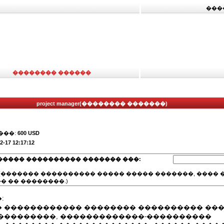
���
�������� ������
project manager(�������� �������)
���:
600 USD
2-17 12:17:12
����� ���������� ������� ���:
(������� ���������� ����� ����� �������, ���� �
� �� ��������.)
:
 ������������ �������� ���������� ���
���������, �������������-����������