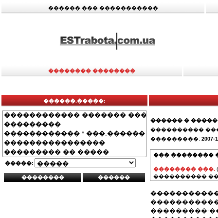
������ ��� �����������
�������� ��������
������.�����:
������ � �����
���������� ��
���������:
2007-1
��� �������� 
�����:
�������� ���.
���������� ��
�����������
�����������
���������-�