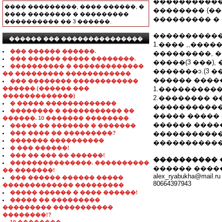
�����������
���� ���������, ���� ������, �
�������� (��
���� �������� � ���������
��������� � ��
���������� �� 3 ������.
�����������
������ ��� ���������������
1.���� ,,���
��� ������ ������.
���������, 
��� ������ ����� ��������.
�����(3 ���)
���������� � �������������
�������ͻ.(3 �
�� ��������� ������������
������ ����
��� �������� ������������
������ (������ ���
1.���������
�������������)
2.�������� �
� ����� �������������
�����������
�������� � ����������� ��
����� ����� 
������. 10 ������� ��������
������ ����
����� �� ������� � �������
��� ���� �� ���������?
�����������
������� ����������
�����������
� ��� ������!
��� �� ��� �� ������!
���������� 
���������������. ����������
������ ����
�� �������!
alex_ryabukha@mail.ru
��� ������ ������ �����
80664397943
������������� ���������
����� ������ � ���� ������!
����� �� ���������
��������� �����������
��������!?