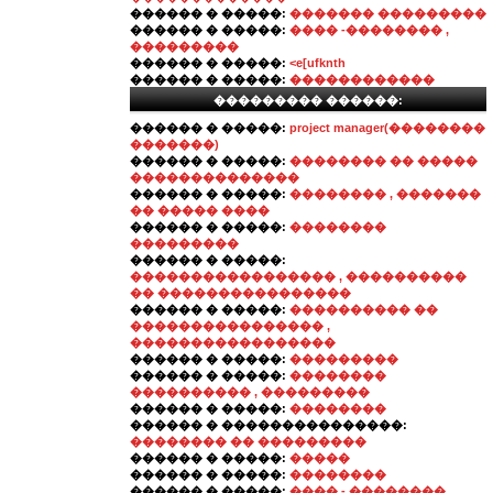
������ � �����:
������� ���������
������ � �����:
���� -�������� ,
���������
������ � �����:
<e[ufknth
������ � �����:
������������
��������� ������:
������ � �����:
project manager(��������
�������)
������ � �����:
�������� �� �����
��������������
������ � �����:
�������� , �������
�� ����� ����
������ � �����:
��������
���������
������ � �����:
����������������� , ����������
�� ����������������
������ � �����:
���������� ��
���������������� ,
�����������������
������ � �����:
���������
������ � �����:
��������
���������� , ���������
������ � �����:
��������
������ � ���������������:
�������� �� ���������
������ � �����:
�����
������ � �����:
��������
������ � �����:
���� - ��������