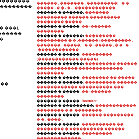
��������
������ , ������� , ���������) , � � .
���������
����� , � � . � . -������������
������ � ������:
�������
��������� ������ ���������
�������� �����
������ � �����:
�� -������
 ���),
��������
������
������ � ������:
���������
�
��������� � � .������ (��������� ,
������� , �����) , � � . ����� , � � . � .
-������������
������ � �����:
���������
(������������ �����)
������ � ������:
��������� ������
������������ �������������
��������
������ � �����:
�������� �� �����
������ � ������:
��������� ������
��,
������������ ���������� ���
������ � �����:
�� -������
��������
������ � �����:
Recruiter
������ � ���������:
������������
�������� � � .�������� .
������ � �����:
������ ���������
� � . ���� .
������ � �����:
���������� ��
�������� � ���������� ������
������ � �����:
���������
�������������