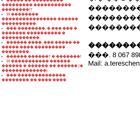
����� �� ���������
��������� �����������
��������
��������!?
10 ��������
����������:
���������������� ������
����������.
��������. �-
��� ��������, � ��� ��� �
������� ���������� �
�����������.
������ ����. ��� ����� ��
��������
����� ���� ���������
��������.
���. 8 067 
������ ������? � �������!
10 ����������� ������
Mail: a.teresch
������ � ������ �� ������ (�
�������������)
��� ��������������
�������� �� ���� ����