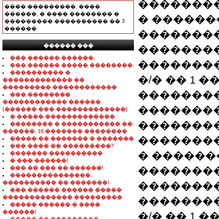
��������
���� ���������, ����
������, � ���� �������� �
� ������
��������� ���������� �� 3
������.
�������
������ ���
�������
���������������
��� ������ ������.
�������� 
��� ������ ����� ��������.
���������� �
�/� �� 1 �
������������� ��
��������� ������������
��������
��� ��������
������������ ������
����������:
(������ ��� �������������)
� ����� �������������
��������. �-
�������� � ����������� ��
������. 10 ������� ��������
��������
����� �� ������� � �������
��� ���� �� ���������?
� ������
������� ����������
� ��� ������!
��� �� ��� �� ������!
�������
���������������.
���������� �� �������!
�������
��� ������ ������ �����
������������� ���������
�������� 
����� ������ � ����
������!
�/� �� 1 �