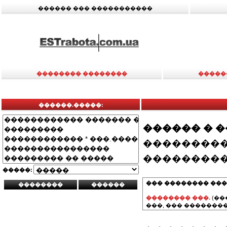
������ ��� �����������
�������� ��������
�����
������.�����:
������ � 
���������
���������
�����:
��� �������� ���
�������� ���.
(��
���, ��� ��������